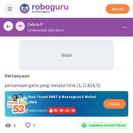
Masuk
Zahira P
15 November 2023 04:23
Iklan
Pertanyaan
persamaan garis yang melalui titik (2, 1) &(4, 5)
Ikuti Tryout SNBT & Menangkan E-Wallet
100rb
Klaim
Habis dalam
00
:
09
:
25
:
28
2
1
Jawaban terverifikasi