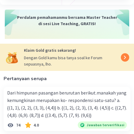
Sumber W
Community
Level 72
15 November 2023 06:44
Perdalam pemahamanmu bersama Master Teacher
Jawaban terverifikasi
di sesi Live Teaching, GRATIS!
Jawaban yang tepat :
Iklan
y = 2x - 3
Klaim Gold gratis sekarang!
Yuks kita simak pembahasan :
Dengan Gold kamu bisa tanya soal ke Forum
Persamaan garis yang melalui titik (2, 1) dan (4,
sepuasnya, lho.
5)
Pertanyaan serupa
Rumusnya :
(y - y₁) / (y₂ - y₁) = (x - x₁) / (x₂ - x₁)
Dari himpunan pasangan berurutan berikut.manakah yang
(y - 1)/(5 - 1) = (x - 2)/(4 - 2)
kemungkinan merupakan ko- respondensi satu-satu? a.
(y - 1)/4 = (x - 2)/2
{(1, 1), (2, 2), (3, 3), (4,4)} b. {(1, 2), (2, 3), (3, 4). (4,5)} c. {(2,7).
2(y - 1) = 4(x - 2)
(4,8). (6,9). (8,7)} d. {(3.4), (5,7). (7, 9). (9,6)}
2y - 2 = 4x - 8
74
4.0
Jawaban terverifikasi
2y = 4x - 8 + 2