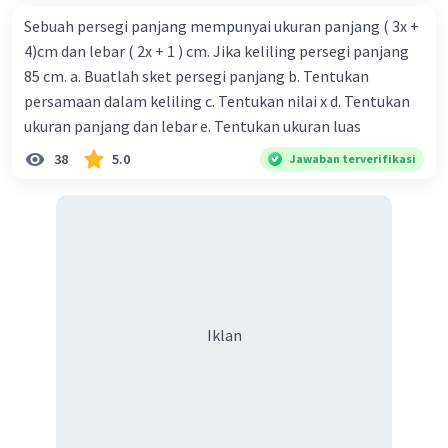
2y = 4x - 6 (dibagi 2)
Sebuah persegi panjang mempunyai ukuran panjang ( 3x +
y = 2x - 3
4)cm dan lebar ( 2x + 1 ) cm. Jika keliling persegi panjang
85 cm. a. Buatlah sket persegi panjang b. Tentukan
·
0.0
(
0
)
Balas
Beri Rating
persamaan dalam keliling c. Tentukan nilai x d. Tentukan
ukuran panjang dan lebar e. Tentukan ukuran luas
38
5.0
Jawaban terverifikasi
Iklan