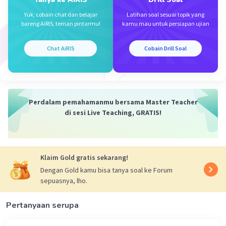
·
5.0
(
1
)
Balas
Beri Rating
Yuk, cobain chat dan belajar
Latihan soal sesuai topik yang
bareng AiRIS, teman pintarmu!
kamu mau untuk persiapan ujian
Eka E
Level 1
15 Mei 2024 13:06
Chat AiRIS
Cobain Drill Soal
Lega logam merupakan salah satu penyebab kerusakan
hutan berikut yang bukan dampak kegiatan tersebut
adalah
Perdalam pemahamanmu bersama Master Teacher
·
0.0
(
0
)
Balas
Beri Rating
di sesi Live Teaching, GRATIS!
Pitra A
Level 1
05 Februari 2025 12:55
Dampak yang tepat dari pemakaian alat kosmetik
Klaim Gold gratis sekarang!
berbentuk spray secara berlebihan adalah
Dengan Gold kamu bisa tanya soal ke Forum
sepuasnya, lho.
·
0.0
(
0
)
Balas
Beri Rating
Pertanyaan serupa