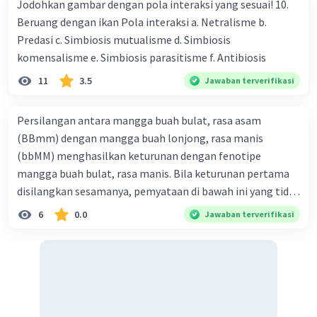
Jodohkan gambar dengan pola interaksi yang sesuai! 10.
Beruang dengan ikan Pola interaksi a. Netralisme b.
Predasi c. Simbiosis mutualisme d. Simbiosis
komensalisme e. Simbiosis parasitisme f. Antibiosis
11
3.5
Jawaban terverifikasi
Persilangan antara mangga buah bulat, rasa asam
(BBmm) dengan mangga buah lonjong, rasa manis
(bbMM) menghasilkan keturunan dengan fenotipe
mangga buah bulat, rasa manis. Bila keturunan pertama
disilangkan sesamanya, pemyataan di bawah ini yang tidak
benar mengenai keturunan yang dihasilkan dari
6
0.0
Jawaban terverifikasi
persilangan terse but adalah ... A. dihasilkan sembilan
mangga buah bulat, rasa mants B. dihasilkan tiga mangga
buah lonjong, rasa asam C. dihasi lkan tiga mangga buah
bulat, rasa manis D. dihasi lkan tiga mangga buah bulat,
rasa asam