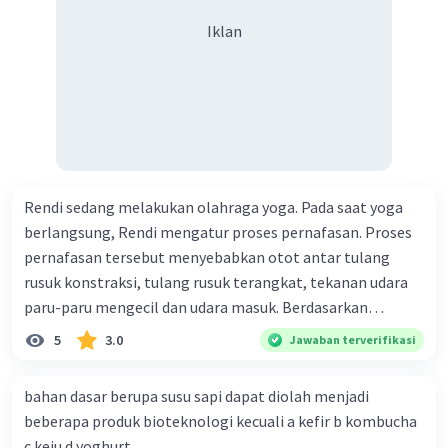
Iklan
Rendi sedang melakukan olahraga yoga. Pada saat yoga
berlangsung, Rendi mengatur proses pernafasan. Proses
pernafasan tersebut menyebabkan otot antar tulang
rusuk konstraksi, tulang rusuk terangkat, tekanan udara
paru-paru mengecil dan udara masuk. Berdasarkan
informasi tersebut, dapat disimpulkan bahwa Rendi
5
3.0
Jawaban terverifikasi
sedang melakukan proses pernafasan....
bahan dasar berupa susu sapi dapat diolah menjadi
beberapa produk bioteknologi kecuali a kefir b kombucha
c keju d yoghurt