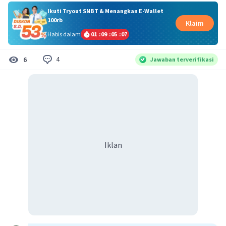
Ikuti Tryout SNBT & Menangkan E-Wallet
100rb
Klaim
Habis dalam
01
:
09
:
05
:
06
4
6
Jawaban terverifikasi
Iklan