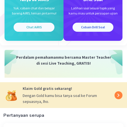
sedangkan yang Orang Asing tidak demikian.
Yuk, cobain chat dan belajar
Latihan soal sesuai topik yang
bareng AiRIS, teman pintarmu!
kamu mau untuk persiapan ujian
·
0.0
(
0
)
Balas
Beri Rating
Chat AiRIS
Cobain Drill Soal
Perdalam pemahamanmu bersama Master Teacher
Iklan
di sesi Live Teaching, GRATIS!
Klaim Gold gratis sekarang!
Dengan Gold kamu bisa tanya soal ke Forum
sepuasnya, lho.
Pertanyaan serupa