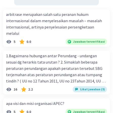
arbitrase merupakan salah satu peranan hukum
internasional dalam menyelesaikan masalah – masalah
internasional, artinya penyelesaian persengketaan
melalui
5
0.0
Jawaban terverifikasi
1.Bagaimana hubungan antar Perundang - undangan
sesuai dg herarkis tata urutan ? 2. Simaklah beberapa
peraturan perundangan apakah peraturan tersebut SBG
terjemahan atas peraturan perundangan atau tumpang
tindih ? ( UU no 12 Tahun 2011, UU no 23Tahun 2014, UU No
25 Tahun 2004 ) 3 . Tuliskan peraturan perundangan yg di
16
2.2
Lihat jawaban (3)
undangkan atas perintah TAP MPR NO I / MPR/ 2003
4.sebutkan produk UU atas perintah UUD NRI Tahun 1945 (
apa visi dan misi organisasi APEC?
pasal18, pasal 22, pasal 23, Pasal 26 , Pasal 27,pasal ,pasal
5
0.0
Jawaban terverifikasi
28, pasal 29, pasal 30 ,pasal 31 dan pasal 33 )