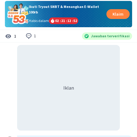
Ikuti Tryout SNBT & Menangkan E-Wallet
100rb
Klaim
Habis dalam
02
:
21
:
12
:
51
1
1
Jawaban terverifikasi
Iklan