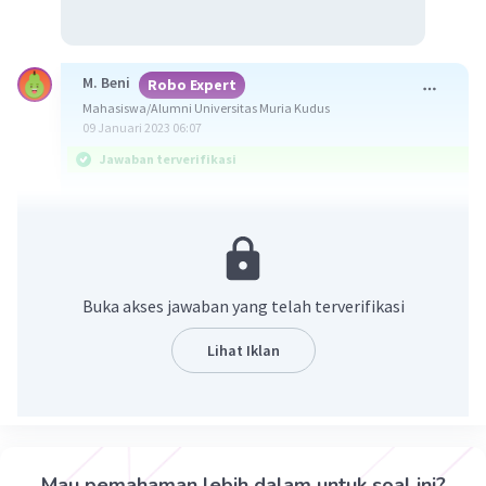
M. Beni
Robo Expert
Mahasiswa/Alumni Universitas Muria Kudus
09 Januari 2023 06:07
Jawaban terverifikasi
Jawaban yang benar adalah b. kurva isocost akan
berotasi apabila terjadi perubahan harga salah
satu faktor produksi
Buka akses jawaban yang telah terverifikasi
Yuk simak pembahasan berikut.
Isocost merupakan suatu kurva yang
Lihat Iklan
menunjukkan berbagai kombinasi penggunaan
dua faktor produksi yang membutuhkan biaya
yang sama. Artinya, ketika harga salah satu
faktor produksi mengalami perubahan maka
kurva isocost akan mengalami rotasi.
Mau pemahaman lebih dalam untuk soal ini?