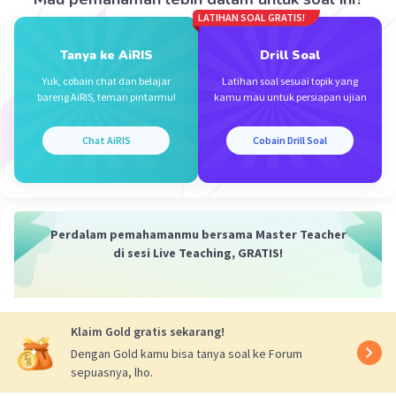
Sedangkan, ketika harga kedua faktor produksi
LATIHAN SOAL GRATIS!
berubah maka kurva isocost dapat bergeser
secara sejajar atau tidak sejajar (slope berubah)
Tanya ke AiRIS
Drill Soal
tergantung pada besarnya persentase
Yuk, cobain chat dan belajar
Latihan soal sesuai topik yang
perubahannya.
bareng AiRIS, teman pintarmu!
kamu mau untuk persiapan ujian
Dengan demikian, jawaban yang tepat adalah b.
Chat AiRIS
Cobain Drill Soal
kurva isocost akan berotasi apabila terjadi
perubahan harga salah satu faktor produksi
·
0.0
(
0
)
Balas
Beri Rating
Perdalam pemahamanmu bersama Master Teacher
di sesi Live Teaching, GRATIS!
Klaim Gold gratis sekarang!
Dengan Gold kamu bisa tanya soal ke Forum
Iklan
sepuasnya, lho.