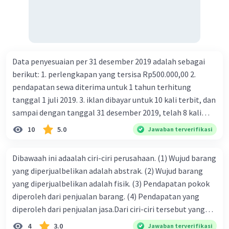
Data penyesuaian per 31 desember 2019 adalah sebagai
berikut: 1. perlengkapan yang tersisa Rp500.000,00 2.
pendapatan sewa diterima untuk 1 tahun terhitung
tanggal 1 juli 2019. 3. iklan dibayar untuk 10 kali terbit, dan
sampai dengan tanggal 31 desember 2019, telah 8 kali
terbit. 4. gaji terutang untuk periode berjalan sebesar
10
5.0
Jawaban terverifikasi
Rp800.000,00 dari data di atas, pencatatan jurnal pembalik
yang benar adalah ....
Dibawaah ini adaalah ciri-ciri perusahaan. (1) Wujud barang
yang diperjualbelikan adalah abstrak. (2) Wujud barang
yang diperjualbelikan adalah fisik. (3) Pendapatan pokok
diperoleh dari penjualan barang. (4) Pendapatan yang
diperoleh dari penjualan jasa.Dari ciri-ciri tersebut yang
merupakan ciri dari perusahaan dagang ditunjukan pada
4
3.0
Jawaban terverifikasi