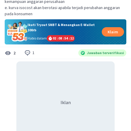
kemampuan anggaran perusahaan
e. kurva isocost akan berotasi apabila terjadi perubahan anggaran
pada konsumen
Ikuti Tryout SNBT & Menangkan E-Wallet
100rb
Klaim
Habis dalam
02
:
08
:
54
:
11
1
2
Jawaban terverifikasi
Iklan