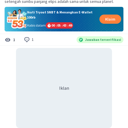
Ikuti Tryout SNBT & Menangkan E-Wallet
100rb
Klaim
Habis dalam
00
:
05
:
43
:
49
1
1
Jawaban terverifikasi
Iklan