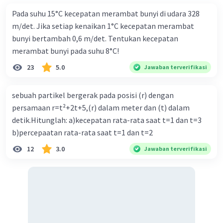
Pada suhu 15°C kecepatan merambat bunyi di udara 328
m/det. Jika setiap kenaikan 1°C kecepatan merambat
bunyi bertambah 0,6 m/det. Tentukan kecepatan
merambat bunyi pada suhu 8°C!
23
5.0
Jawaban terverifikasi
sebuah partikel bergerak pada posisi (r) dengan
persamaan r=t²+2t+5,(r) dalam meter dan (t) dalam
detik.Hitunglah: a)kecepatan rata-rata saat t=1 dan t=3
b)percepaatan rata-rata saat t=1 dan t=2
12
3.0
Jawaban terverifikasi