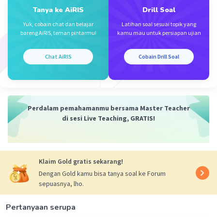
semi major) adalah sama untuk semua planet"
Tanya ke AiRIS
Drill Soal
Yuk, cobain chat dan belajar
Latihan soal sesuai topik yang
·
0.0
(
0
)
Balas
Beri Rating
bareng AiRIS, teman pintarmu!
kamu mau untuk persiapan ujian
Chat AiRIS
Cobain Drill Soal
Iklan
Perdalam pemahamanmu bersama Master Teacher
di sesi Live Teaching, GRATIS!
Klaim Gold gratis sekarang!
Dengan Gold kamu bisa tanya soal ke Forum
sepuasnya, lho.
Pertanyaan serupa