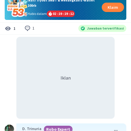
Ikuti Tryout SNBT & Menangkan E-Wallet
100rb
Klaim
Habis dalam
02
:
19
:
19
:
11
1
1
Jawaban terverifikasi
Iklan
D. Trinuria
Robo Expert