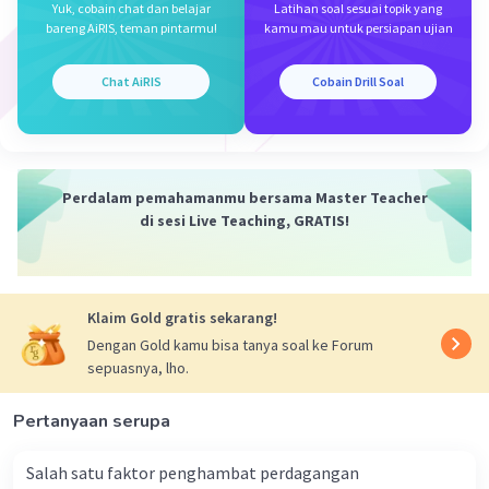
Yuk, cobain chat dan belajar
Latihan soal sesuai topik yang
Positif.
bareng AiRIS, teman pintarmu!
kamu mau untuk persiapan ujian
Produksi total akan mencapai maksimum
saat MP=0
Chat AiRIS
Cobain Drill Soal
Oeh karena itu, jawaban yang benar adalah B.
Perdalam pemahamanmu bersama Master Teacher
·
0.0
(
0
)
Balas
Beri Rating
di sesi Live Teaching, GRATIS!
Klaim Gold gratis sekarang!
Dengan Gold kamu bisa tanya soal ke Forum
sepuasnya, lho.
Iklan
Pertanyaan serupa
Salah satu faktor penghambat perdagangan