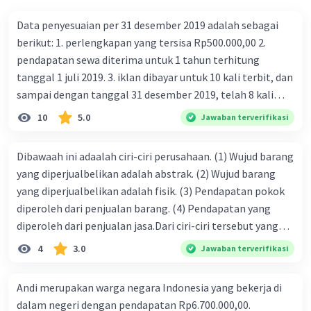
Data penyesuaian per 31 desember 2019 adalah sebagai
berikut: 1. perlengkapan yang tersisa Rp500.000,00 2.
pendapatan sewa diterima untuk 1 tahun terhitung
tanggal 1 juli 2019. 3. iklan dibayar untuk 10 kali terbit, dan
sampai dengan tanggal 31 desember 2019, telah 8 kali
terbit. 4. gaji terutang untuk periode berjalan sebesar
10
5.0
Jawaban terverifikasi
Rp800.000,00 dari data di atas, pencatatan jurnal pembalik
yang benar adalah ....
Dibawaah ini adaalah ciri-ciri perusahaan. (1) Wujud barang
yang diperjualbelikan adalah abstrak. (2) Wujud barang
yang diperjualbelikan adalah fisik. (3) Pendapatan pokok
diperoleh dari penjualan barang. (4) Pendapatan yang
diperoleh dari penjualan jasa.Dari ciri-ciri tersebut yang
merupakan ciri dari perusahaan dagang ditunjukan pada
4
3.0
Jawaban terverifikasi
nomor…. a. 1 dan 3 b. 3 dan 4 c. 2 dan 3 d. 1 dan 2 e. 2 dan 4
Andi merupakan warga negara Indonesia yang bekerja di
dalam negeri dengan pendapatan Rp6.700.000,00.