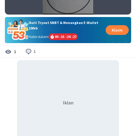
Ikuti Tryout SNBT & Menangkan E-Wallet
100rb
Klaim
Habis dalam
00
:
15
:
24
:
27
1
1
Iklan