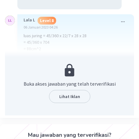
Lala L
Level 8
06 Januari 2023 04:26
luas juring = 45/360 x 22/7 x 28 x 28
= 45/360 x 704
= 88cm^2
jadi luas juring dari lingkaran tersebut adalah 88cm^2
·
0.0
(
0
)
Balas
Beri Rating
Buka akses jawaban yang telah terverifikasi
Lihat Iklan
Iklan
Mau jawaban yang terverifikasi?