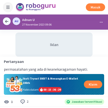
Masuk
Adnan U
27 November 2023 09:06
Iklan
Pertanyaan
permasalahan yang ada di keanekaragaman hayati.
Ikuti Tryout SNBT & Menangkan E-Wallet
100rb
Klaim
Habis dalam
00
:
15
:
36
:
29
2
1
Jawaban terverifikasi