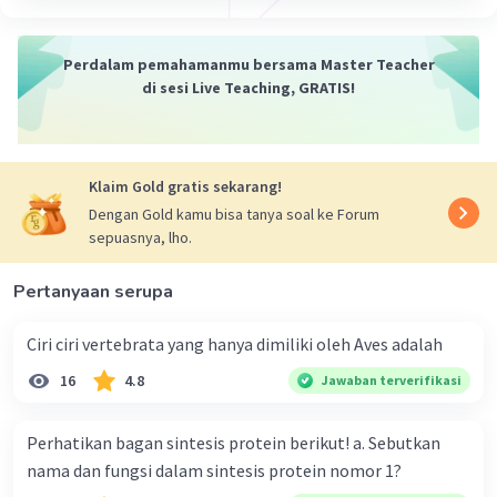
hayati. Polusi industri hingga rumah dapat
mencemari suatu ekosistem dan mengganggu
keberlangsungan hidup makhluk di dalamnya.
Perdalam pemahamanmu bersama Master Teacher
Polusi tersebut dapat berupa polusi udara dari
di sesi Live Teaching, GRATIS!
asap pembakaran, polusi tanah dan air dari zat
kimia berbahaya, dan lain-lain.
Klaim Gold gratis sekarang!
·
5.0
(
2
)
Balas
Beri Rating
Dengan Gold kamu bisa tanya soal ke Forum
sepuasnya, lho.
Salsabila M
Community
Level 58
27 April 2024 10:34
Pertanyaan serupa
Jawaban terverifikasi
Ciri ciri vertebrata yang hanya dimiliki oleh Aves adalah
Masalah yang berkaitan dengan
Iklan
16
4.8
Jawaban terverifikasi
keanekaragaman hayati atau biodiversitas dapat
sangat bervariasi, dan beberapa di antaranya
Perhatikan bagan sintesis protein berikut! a. Sebutkan
termasuk:
nama dan fungsi dalam sintesis protein nomor 1?
Kehilangan Habitat:
Perubahan penggunaan