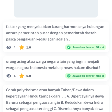
penanggalan Saka. Sistem penanggalan
Saka merupakan sistem penanggalan yang
berasal dari India.
Pengaruh Hindu-Buddha dalam bidang
faktor yang menyebabkan kurangharmonisnya hubungan
kebudayaan di Indonesia tidak hanya tampak
antara pemerintah pusat dengan pemerintah daerah
pada aspek-aspek tersebut, tetapi juga pada
pasca pengakuan kedaulatan adalah...
aspek-aspek lainnya, seperti bahasa, adat
4
1.0
Jawaban terverifikasi
istiadat, dan budaya populer. Pengaruh tersebut
telah membentuk kebudayaan Indonesia
orang asing atau warga negara lain yang ingin menjadi
menjadi seperti sekarang ini.
warga negara Indonesia melalui proses hukum disebut?
·
0.0
(
0
)
Balas
Beri Rating
4
5.0
Jawaban terverifikasi
Corak polytheisme atau banyak Tuhan/Dewa dalam
B. Hindarto
Master Teacher
kepercayaan Hindu tampak dari ….. A. Dipercayainya dewa
Mahasiswa/Alumni Universitas Negeri Jakarta
24 November 2023 12:20
Baruna sebagai penguasa angin B. Kedudukan dewa Indra
Jawaban terverifikasi
sebagai penguasa tertinggi C. Disembahnya banyak dewa