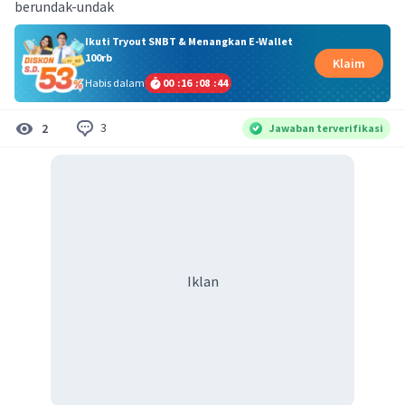
berundak-undak
Ikuti Tryout SNBT & Menangkan E-Wallet
100rb
Klaim
Habis dalam
00
:
16
:
08
:
44
3
2
Jawaban terverifikasi
Iklan