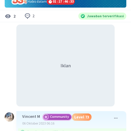
Habis dalam
01
:
17
:
46
:
32
2
2
Jawaban terverifikasi
Iklan
Vincent M
Community
Level 73
06 Oktober 2023 06:16