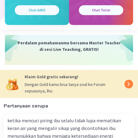
kegiatan yang menunjukkan gaya dapat mengubah
bentuk suatu benda adalah bermain plastisin,
Chat AiRIS
Chat Tutor
memotong kue, melipat origami, membuat adonan, dan
meremas kaleng.
·
0.0
(
0
)
Balas
Beri Rating
Perdalam pemahamanmu bersama Master Teacher
di sesi Live Teaching, GRATIS!
Klaim Gold gratis sekarang!
Dengan Gold kamu bisa tanya soal ke Forum
sepuasnya, lho.
Pertanyaan serupa
ketika mencuci piring ibu selalu tidak lupa mematikan
keran air yang mengalir sikap yang dicontohkan ibu
menunjukkan bahwa menjaga ketersediaan energi