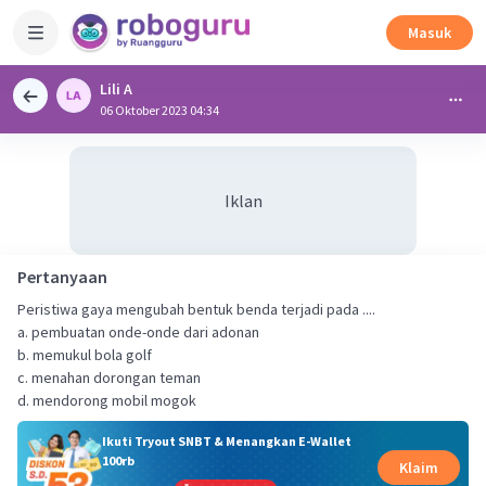
Masuk
Lili A
06 Oktober 2023 04:34
Iklan
Pertanyaan
Peristiwa gaya mengubah bentuk benda terjadi pada ....
a. pembuatan onde-onde dari adonan
b. memukul bola golf
c. menahan dorongan teman
d. mendorong mobil mogok
Ikuti Tryout SNBT & Menangkan E-Wallet
100rb
Klaim