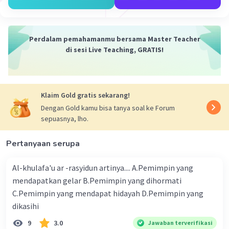
Perdalam pemahamanmu bersama Master Teacher
di sesi Live Teaching, GRATIS!
Klaim Gold gratis sekarang!
·
0.0
(
0
)
Balas
Beri Rating
Dengan Gold kamu bisa tanya soal ke Forum
sepuasnya, lho.
Pertanyaan serupa
Al-khulafa'u ar -rasyidun artinya.... A.Pemimpin yang
mendapatkan gelar B.Pemimpin yang dihormati
Iklan
C.Pemimpin yang mendapat hidayah D.Pemimpin yang
dikasihi
9
3.0
Jawaban terverifikasi