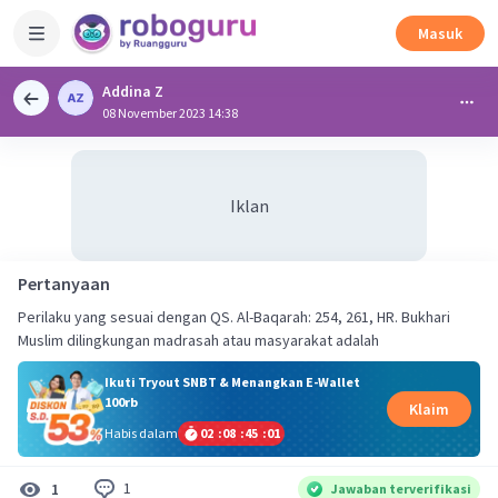
Masuk
Addina Z
08 November 2023 14:38
Iklan
Pertanyaan
Perilaku yang sesuai dengan QS. Al-Baqarah: 254, 261, HR. Bukhari
Muslim dilingkungan madrasah atau masyarakat adalah
Ikuti Tryout SNBT & Menangkan E-Wallet
100rb
Klaim
Habis dalam
02
:
08
:
45
:
00
1
1
Jawaban terverifikasi