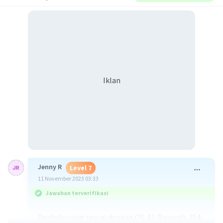
Iklan
Jenny R
Level 7
11 November 2023 03:33
Jawaban terverifikasi
Perilaku yang sesuai dengan QS. Al-Baqarah: 254,