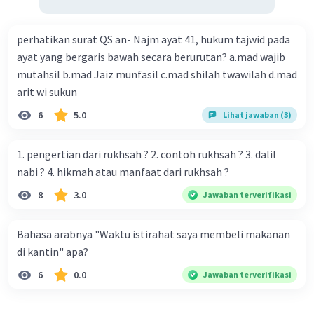
perhatikan surat QS an- Najm ayat 41, hukum tajwid pada
ayat yang bergaris bawah secara berurutan? a.mad wajib
mutahsil b.mad Jaiz munfasil c.mad shilah twawilah d.mad
arit wi sukun
6
5.0
Lihat jawaban (3)
1. pengertian dari rukhsah ? 2. contoh rukhsah ? 3. dalil
nabi ? 4. hikmah atau manfaat dari rukhsah ?
8
3.0
Jawaban terverifikasi
Bahasa arabnya "Waktu istirahat saya membeli makanan
di kantin" apa?
6
0.0
Jawaban terverifikasi