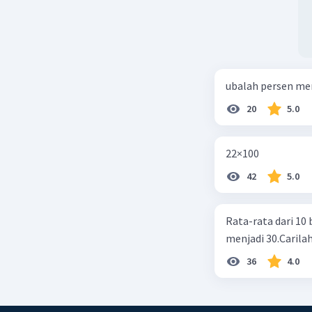
ubalah persen me
20
5.0
22×100
42
5.0
Rata-rata dari 10 
menjadi 30.Carilah
36
4.0