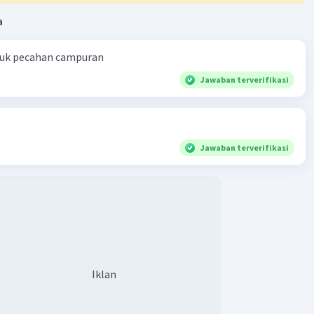
a
ntuk pecahan campuran
Jawaban terverifikasi
Jawaban terverifikasi
Iklan