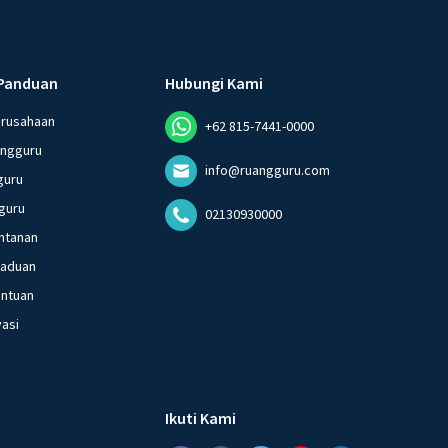
Panduan
Hubungi Kami
erusahaan
+62 815-7441-0000
angguru
info@ruangguru.com
guru
guru
02130930000
ntanan
gaduan
entuan
vasi
Ikuti Kami