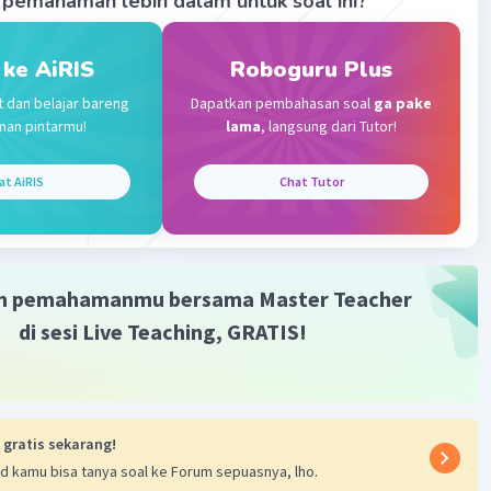
pemahaman lebih dalam untuk soal ini?
na itu, jawaban yang tepat adalah bukan prima.
 ke AiRIS
Roboguru Plus
·
0.0
(
0
)
Balas
ating
t dan belajar bareng
Dapatkan pembahasan soal
ga pake
man pintarmu!
lama
, langsung dari Tutor!
at AiRIS
Chat Tutor
Iklan
m pemahamanmu bersama Master Teacher
di sesi Live Teaching, GRATIS!
 gratis sekarang!
d kamu bisa tanya soal ke Forum sepuasnya, lho.