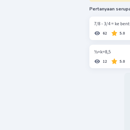
Pertanyaan serup
7/8 - 3/4 = ke be
62
5.0
⅓×k=8,5
12
5.0