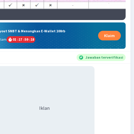
ryout SNBT & Menangkan E-Wallet 100rb
Klaim
alam
01
:
17
:
59
:
17
Jawaban terverifikasi
Iklan