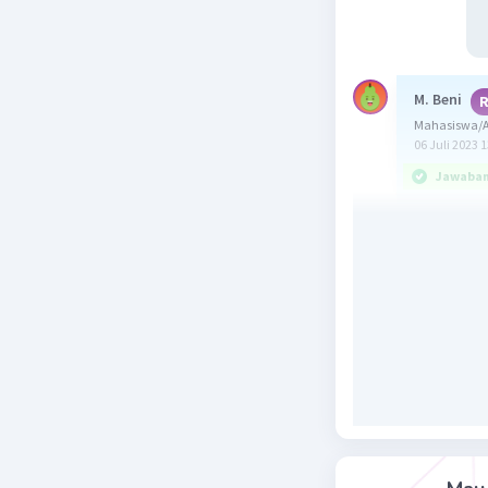
M. Beni
R
Mahasiswa/A
06 Juli 2023 
Jawaban 
Jawaban y
Yuk simak
Bilangan 
hanya mem
bilangan i
Bilangan
lebih dari