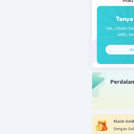
Mau 
Oleh kare
Tanya
Beri R
Yuk, cobain cha
AiRIS, te
Ch
Perdala
Klaim Gold
Dengan Gol