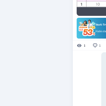
Ikuti T
Habis d
1
1