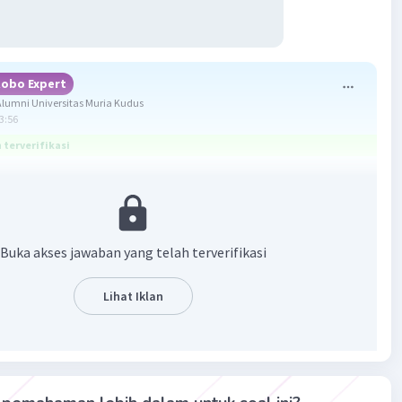
obo Expert
lumni Universitas Muria Kudus
13:56
terverifikasi
ang benar adalah bukan prima.
 pembahasan berikut.
Buka akses jawaban yang telah terverifikasi
prima adalah bilangan bulat yang lebih besar dari 1 dan
iliki dua faktor pembagi yang berbeda, yaitu 1 dan
tu sendiri.
Lihat Iklan
 10 merupakan bukan bilangan prima karena mempunyai
 dua faktor pembagi yang berbeda yaitu 1, 2, 5, 10.