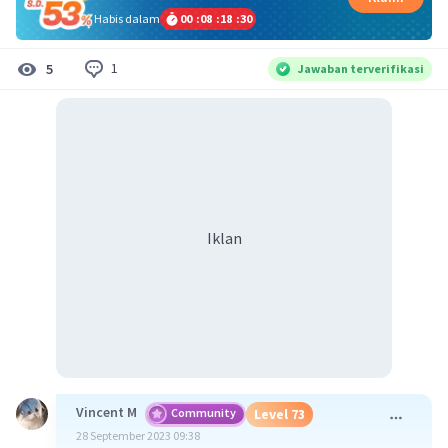
Habis dalam
00
:
08
:
18
:
29
1
5
Jawaban terverifikasi
Iklan
Vincent M
Community
Level 73
28 September 2023 09:38