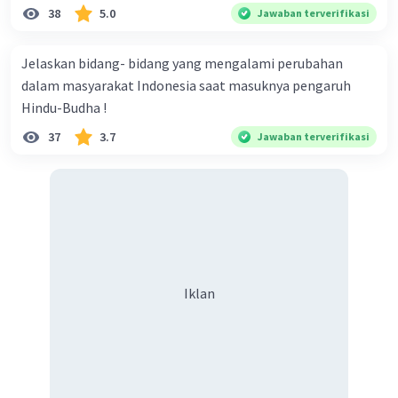
dalam pembangunan sosial, pendidikan, dan
38
5.0
Jawaban terverifikasi
organisasi di masyarakatnya.
Jelaskan bidang- bidang yang mengalami perubahan
dalam masyarakat Indonesia saat masuknya pengaruh
Hindu-Budha !
37
3.7
Jawaban terverifikasi
·
5.0
(
1
)
Balas
Beri Rating
Iklan
Iklan