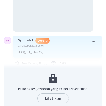
Syarifah T
Level 3
03 Oktober 2023 09:04
d.A3), B1), dan C2)
·
0.0
(
0
)
Balas
Beri Rating
Buka akses jawaban yang telah terverifikasi
Lihat Iklan
Iklan