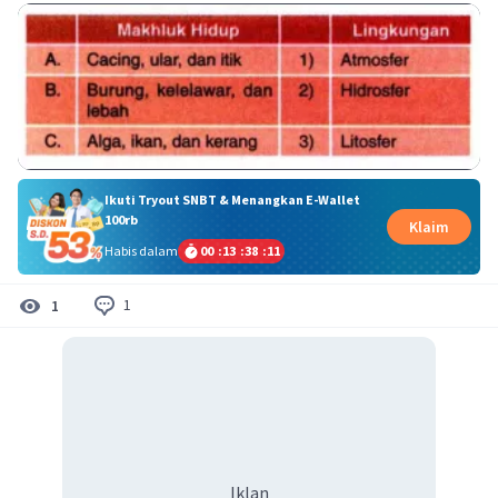
Ikuti Tryout SNBT & Menangkan E-Wallet
100rb
Klaim
Habis dalam
00
:
13
:
38
:
11
1
1
Iklan