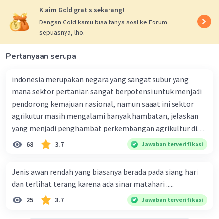
Klaim Gold gratis sekarang!
Dengan Gold kamu bisa tanya soal ke Forum
sepuasnya, lho.
Pertanyaan serupa
indonesia merupakan negara yang sangat subur yang
mana sektor pertanian sangat berpotensi untuk menjadi
pendorong kemajuan nasional, namun saaat ini sektor
agrikutur masih mengalami banyak hambatan, jelaskan
yang menjadi penghambat perkembangan agrikultur di
indonesia
68
3.7
Jawaban terverifikasi
Jenis awan rendah yang biasanya berada pada siang hari
dan terlihat terang karena ada sinar matahari .....
25
3.7
Jawaban terverifikasi