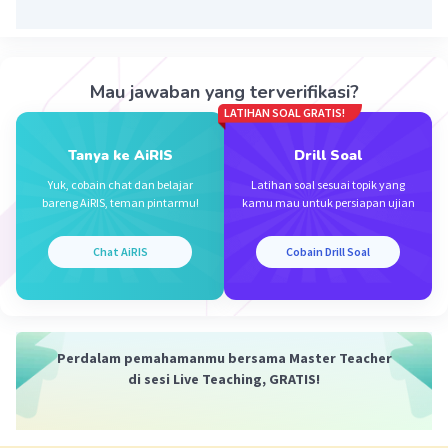
Mau jawaban yang terverifikasi?
LATIHAN SOAL GRATIS!
Tanya ke AiRIS
Drill Soal
Yuk, cobain chat dan belajar
Latihan soal sesuai topik yang
bareng AiRIS, teman pintarmu!
kamu mau untuk persiapan ujian
Chat AiRIS
Cobain Drill Soal
Perdalam pemahamanmu bersama Master Teacher
di sesi Live Teaching, GRATIS!