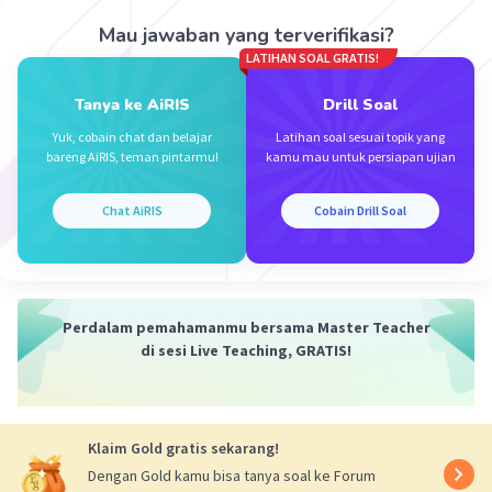
listrik adalah logam A.
Mau jawaban yang terverifikasi?
·
0.0
(
0
)
Balas
Beri Rating
LATIHAN SOAL GRATIS!
Tanya ke AiRIS
Drill Soal
Yuk, cobain chat dan belajar
Latihan soal sesuai topik yang
bareng AiRIS, teman pintarmu!
kamu mau untuk persiapan ujian
Chat AiRIS
Cobain Drill Soal
Iklan
Perdalam pemahamanmu bersama Master Teacher
di sesi Live Teaching, GRATIS!
Klaim Gold gratis sekarang!
Dengan Gold kamu bisa tanya soal ke Forum