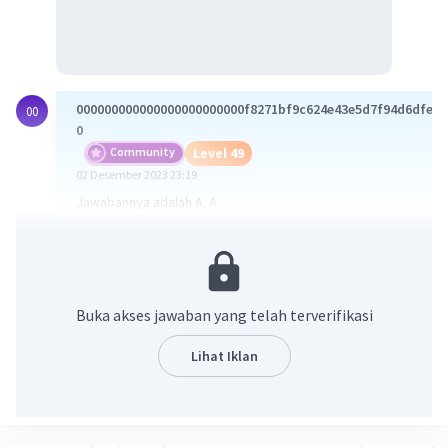
000000000000000000000000f8271bf9c624e43e5d7f94d6dfefe
00
0
Community
Level 49
02 Desember 2023 23:19
Jawabannya adalah A. A
Penjelasan:
Jika hambatan jenis semakin besar, maka kemampuan untuk
menghantarkan listrik semakin buruk. Jika hambatan jenis
semakin kecil, maka kemampuan untuk menghantarkan listrik
Buka akses jawaban yang telah terverifikasi
semakin bagus. Hal ini didasari dari hukum Ohm, hambatan
berbanding terbalik dengan kuat arus. Jika dilihat dari tabel,
Lihat Iklan
logam A memiliki hambatan jenis paling kecil daripada logam
lainnya.
Jadi jenis kawat yang paling baik untuk menghantarkan arus