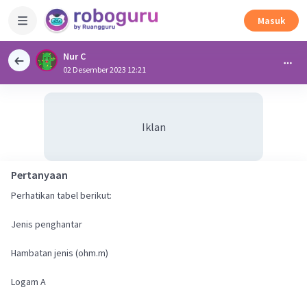
Masuk
Nur C
02 Desember 2023 12:21
Iklan
Pertanyaan
Perhatikan tabel berikut:
Jenis penghantar
Hambatan jenis (ohm.m)
Logam A