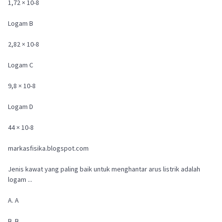
1,72 × 10-8
Logam B
2,82 × 10-8
Logam C
9,8 × 10-8
Logam D
44 × 10-8
markasfisika.blogspot.com
Jenis kawat yang paling baik untuk menghantar arus listrik adalah
logam ...
A. A
B. B