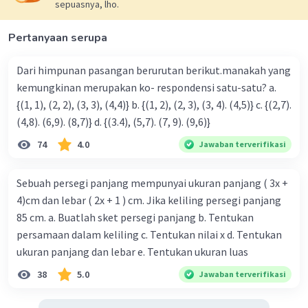
sepuasnya, lho.
Pertanyaan serupa
Dari himpunan pasangan berurutan berikut.manakah yang
kemungkinan merupakan ko- respondensi satu-satu? a.
{(1, 1), (2, 2), (3, 3), (4,4)} b. {(1, 2), (2, 3), (3, 4). (4,5)} c. {(2,7).
(4,8). (6,9). (8,7)} d. {(3.4), (5,7). (7, 9). (9,6)}
74
4.0
Jawaban terverifikasi
Sebuah persegi panjang mempunyai ukuran panjang ( 3x +
4)cm dan lebar ( 2x + 1 ) cm. Jika keliling persegi panjang
85 cm. a. Buatlah sket persegi panjang b. Tentukan
persamaan dalam keliling c. Tentukan nilai x d. Tentukan
ukuran panjang dan lebar e. Tentukan ukuran luas
38
5.0
Jawaban terverifikasi