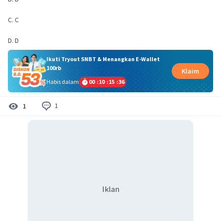
C. C
D. D
Ikuti Tryout SNBT & Menangkan E-Wallet
100rb
Klaim
Habis dalam
00
:
10
:
15
:
36
1
1
Iklan