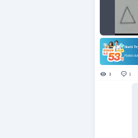
Ikuti T
Habis d
1
1