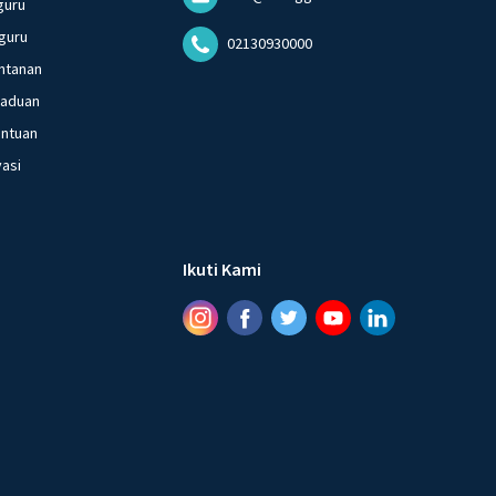
guru
guru
02130930000
ntanan
gaduan
entuan
vasi
Ikuti Kami