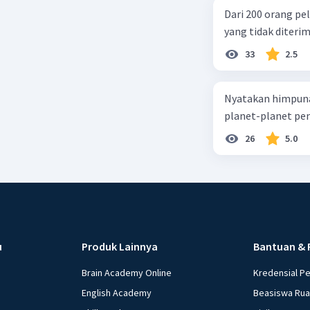
Dari 200 orang pe
yang tidak diterima
33
2.5
Nyatakan himpuna
planet-planet pen
26
5.0
u
Produk Lainnya
Bantuan & 
Brain Academy Online
Kredensial P
English Academy
Beasiswa Ru