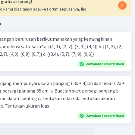
 gratis sekarang!
d kamu bisa tanya soal ke Forum sepuasnya, lho.
Iklan
a
sangan berurutan berikut.manakah yang kemungkinan
3), (3, 4). (4,5)} c. {(2,7). (4,8). (6,9). (8,7)} d. {(3.4), (5,7). (7, 9). (9,6)}
Jawaban terverifikasi
njang mempunyai ukuran panjang ( 3x + 4)cm dan lebar ( 2x +
ing persegi panjang 85 cm. a. Buatlah sket persegi panjang b.
n dalam keliling c. Tentukan nilai x d. Tentukan ukuran
 e. Tentukan ukuran luas
Jawaban terverifikasi