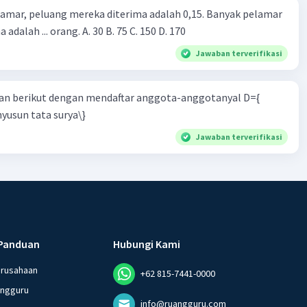
lamar, peluang mereka diterima adalah 0,15. Banyak pelamar
 adalah ... orang. A. 30 B. 75 C. 150 D. 170
Jawaban terverifikasi
n berikut dengan mendaftar anggota-anggotanyal D={
yusun tata surya\}
Jawaban terverifikasi
Panduan
Hubungi Kami
erusahaan
+62 815-7441-0000
angguru
info@ruangguru.com