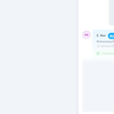
E. Nur
Ma
Mahasiswa/Al
11 Januari 2
Jawaban 
Jawaban 
b. n²
c. 400
Ingat!
Pola bila
tertentu 