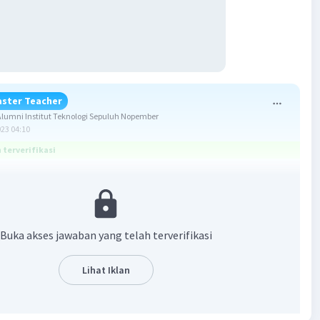
ster Teacher
umni Institut Teknologi Sepuluh Nopember
023 04:10
terverifikasi
:
Buka akses jawaban yang telah terverifikasi
ngan adalah susunan bilangan yang mengikuti aturan
Lihat Iklan
dalam penyusunannya.