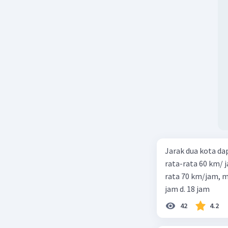
Jarak dua kota d
rata-rata 60 km/ 
rata 70 km/jam, maka waktu
jam d. 18 jam
42
4.2