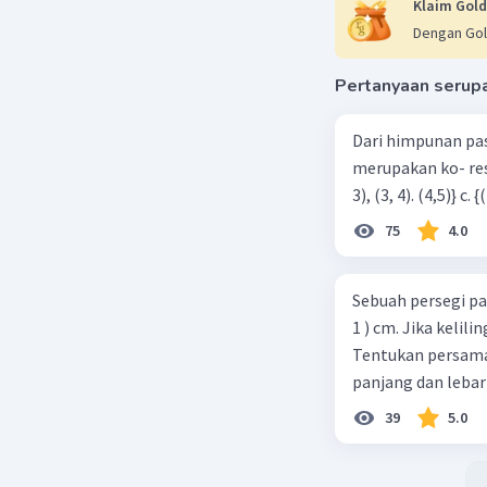
Klaim Gold
Dengan Gol
Pertanyaan serup
Dari himpunan pa
merupakan ko- respondensi satu-satu? a. {(1, 1), (2, 2), (3, 3), (4,4)} b. {(1, 2), (2,
75
4.0
Sebuah persegi pa
1 ) cm. Jika kelil
Tentukan persamaa
panjang dan lebar
39
5.0