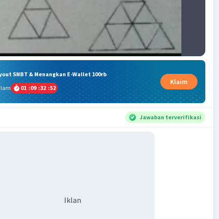
ryout SNBT & Menangkan E-Wallet 100rb
Klaim
alam
01
:
09
:
32
:
52
Jawaban terverifikasi
Iklan