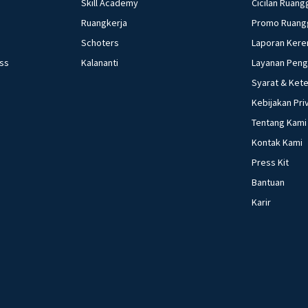
Skill Academy
Cicilan Ruang
Ruangkerja
Promo Ruang
Schoters
Laporan Kere
ess
Kalananti
Layanan Pen
Syarat & Ket
Kebijakan Pri
Tentang Kami
Kontak Kami
Press Kit
Bantuan
Karir