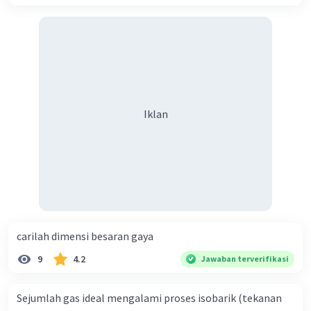
·
0.0
(
0
)
Balas
Beri Rating
Iklan
Iklan
carilah dimensi besaran gaya
9
4.2
Jawaban terverifikasi
Sejumlah gas ideal mengalami proses isobarik (tekanan