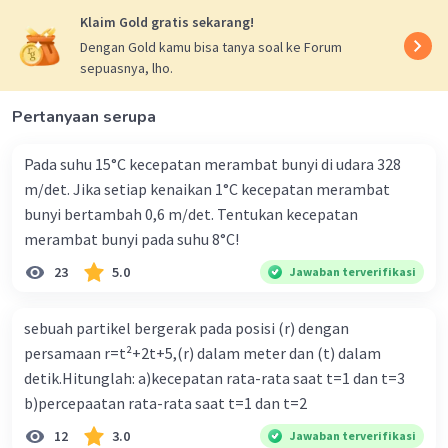
Klaim Gold gratis sekarang!
T1 = √3 w N ...(1)
Dengan Gold kamu bisa tanya soal ke Forum
sepuasnya, lho.
2. Tinjau Gaya-Gaya Pada Sumbu-y
ΣFy = 0
Pertanyaan serupa
(T1 sin θ1) + (T2 sin θ2) - wb = 0
(T1 sin 60°) + (w sin 30°) - 600 = 0
Pada suhu 15°C kecepatan merambat bunyi di udara 328
½√3 T1 + ½w = 600
m/det. Jika setiap kenaikan 1°C kecepatan merambat
√3 T1 + w = 1200 N ...(2)
bunyi bertambah 0,6 m/det. Tentukan kecepatan
merambat bunyi pada suhu 8°C!
3. Substitusikan Persamaan 1 ke 2
√3 T1 + w = 1200
23
5.0
Jawaban terverifikasi
√3 (√3 w) + w = 1200
3w + w = 1200
sebuah partikel bergerak pada posisi (r) dengan
4w = 1200
persamaan r=t²+2t+5,(r) dalam meter dan (t) dalam
w = 1200/4
detik.Hitunglah: a)kecepatan rata-rata saat t=1 dan t=3
w = 300 N
b)percepaatan rata-rata saat t=1 dan t=2
Oleh karena itu, jawaban yang benar adalah D.
12
3.0
Jawaban terverifikasi