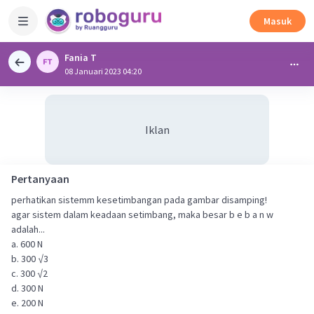
Masuk
Fania T
08 Januari 2023 04:20
Iklan
Pertanyaan
perhatikan sistemm kesetimbangan pada gambar disamping!
agar sistem dalam keadaan setimbang, maka besar b e b a n w
adalah...
a. 600 N
b. 300 √3
c. 300 √2
d. 300 N