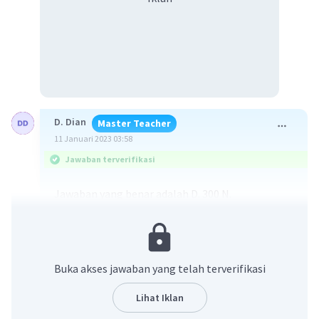
D. Dian
Master Teacher
11 Januari 2023 03:58
Jawaban terverifikasi
Jawaban yang benar adalah D. 300 N.
Diketahui:
θ1 = 60°
θ2 = 30°
Buka akses jawaban yang telah terverifikasi
wb = 600 N
Lihat Iklan
Ditanyakan: