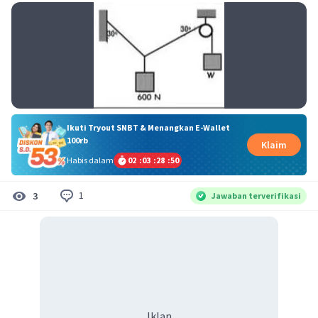
Ikuti Tryout SNBT & Menangkan E-Wallet
100rb
Klaim
Habis dalam
02
:
03
:
28
:
49
1
3
Jawaban terverifikasi
Iklan