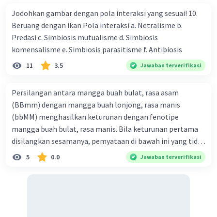
Jodohkan gambar dengan pola interaksi yang sesuai! 10.
Beruang dengan ikan Pola interaksi a. Netralisme b.
Predasi c. Simbiosis mutualisme d. Simbiosis
komensalisme e. Simbiosis parasitisme f. Antibiosis
11
3.5
Jawaban terverifikasi
Persilangan antara mangga buah bulat, rasa asam
(BBmm) dengan mangga buah lonjong, rasa manis
(bbMM) menghasilkan keturunan dengan fenotipe
mangga buah bulat, rasa manis. Bila keturunan pertama
disilangkan sesamanya, pemyataan di bawah ini yang tidak
benar mengenai keturunan yang dihasilkan dari
5
0.0
Jawaban terverifikasi
persilangan terse but adalah ... A. dihasilkan sembilan
mangga buah bulat, rasa mants B. dihasilkan tiga mangga
buah lonjong, rasa asam C. dihasi lkan tiga mangga buah
bulat, rasa manis D. dihasi lkan tiga mangga buah bulat,
rasa asam