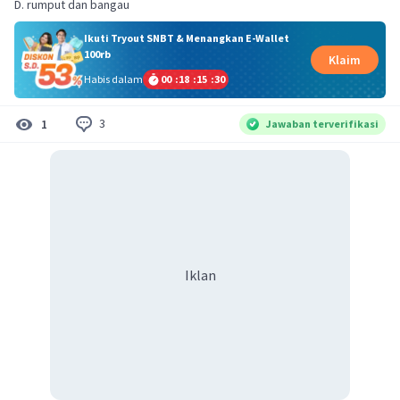
D. rumput dan bangau
Ikuti Tryout SNBT & Menangkan E-Wallet
100rb
Klaim
Habis dalam
00
:
18
:
15
:
29
3
1
Jawaban terverifikasi
Iklan