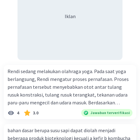
Iklan
Rendi sedang melakukan olahraga yoga. Pada saat yoga
berlangsung, Rendi mengatur proses pernafasan. Proses
pernafasan tersebut menyebabkan otot antar tulang
rusuk konstraksi, tulang rusuk terangkat, tekanan udara
paru-paru mengecil dan udara masuk. Berdasarkan
informasi tersebut, dapat disimpulkan bahwa Rendi
4
3.0
Jawaban terverifikasi
sedang melakukan proses pernafasan....
bahan dasar berupa susu sapi dapat diolah menjadi
beberapa produk bioteknologi kecuali a kefir b kombucha