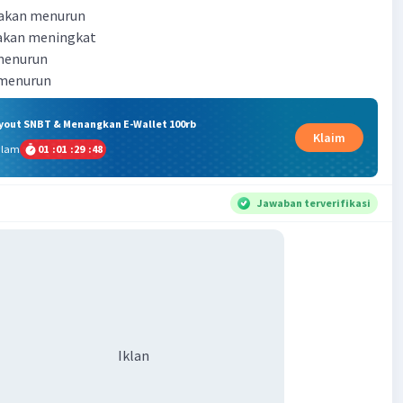
 akan menurun
 akan meningkat
 menurun
 menurun
ryout SNBT & Menangkan E-Wallet 100rb
Klaim
alam
01
:
01
:
29
:
47
Jawaban terverifikasi
Iklan