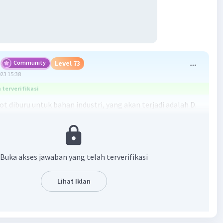
Community
Level 73
023 15:38
terverifikasi
ot diburu untuk bahan industri, yang akan terjadi adalah D.
rung akan menurun.
kicot diburu, populasi burung yang memangsa bekicot akan
i penurunan karena kehilangan sumber makanan
Buka akses jawaban yang telah terverifikasi
 Hal ini dapat mengganggu keseimbangan dalam rantai
 mengakibatkan penurunan jumlah burung yang ada dalam
Lihat Iklan
 tersebut. Seiring dengan berkurangnya burung, pengurai
mnya dimakan oleh burung juga dapat mengalami
, meskipun secara langsung bukan karena perburuan