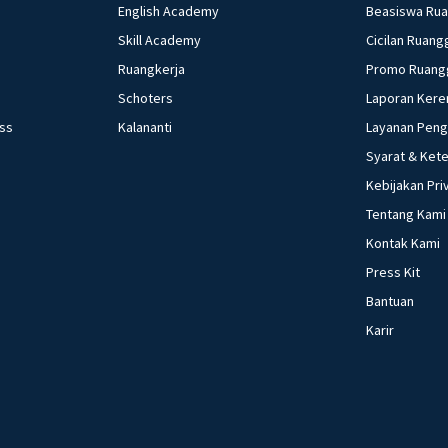
English Academy
Beasiswa Ru
Skill Academy
Cicilan Ruang
Ruangkerja
Promo Ruang
Schoters
Laporan Kere
ess
Kalananti
Layanan Pen
Syarat & Ket
Kebijakan Pri
Tentang Kami
Kontak Kami
Press Kit
Bantuan
Karir