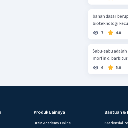
bahan dasar berup
7
4.0
Sabu-sabu adalah 
morfin d. barbitur
6
5.0
u
Produk Lainnya
Bantuan & 
Brain Academy Online
Kredensial P