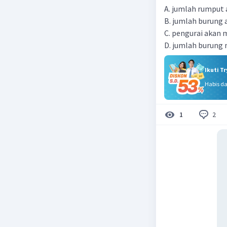
A. jumlah rumput
B. jumlah burung
C. pengurai akan
D. jumlah burung
Ikuti T
Habis d
2
1