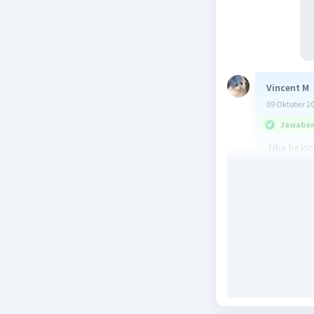
Vincent M
09 Oktober 2
Jawaban 
Jika bekic
jumlah bu
Ketika be
mengalam
utamanya.
makanan,
ekosistem
yang umu
penurunan