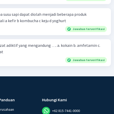
a susu sapi dapat diolah menjadi beberapa produk
bioteknologi kecuali a kefir b kombucha c keju d yoghurt
Jawaban terverifikasi
zat adiktif yang mengandung …. a. kokain b. amfetamin c.
at
Jawaban terverifikasi
Panduan
Hubungi Kami
erusahaan
+62 815-7441-0000