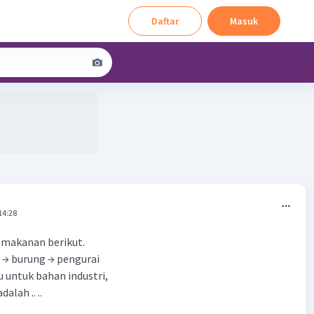
Daftar
Masuk
14:28
 makanan berikut.
 → burung → pengurai
u untuk bahan industri,
alah .. ..