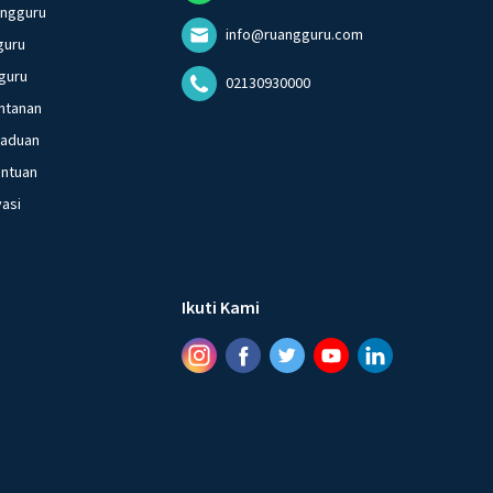
angguru
info@ruangguru.com
guru
guru
02130930000
ntanan
gaduan
entuan
vasi
Ikuti Kami