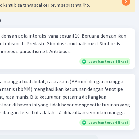
d kamu bisa tanya soal ke Forum sepuasnya, lho.
a
engan pola interaksi yang sesuai! 10. Beruang dengan ikan
Netralisme b. Predasi c. Simbiosis mutualisme d. Simbiosis
imbiosis parasitisme f. Antibiosis
Jawaban terverifikasi
ra mangga buah bulat, rasa asam (BBmm) dengan mangga
sa manis (bbMM) menghasilkan keturunan dengan fenotipe
, rasa manis. Bila keturunan pertama disilangkan
taan di bawah ini yang tidak benar mengenai keturunan yang
rse but adalah ... A. dihasilkan sembilan mangga
jong, rasa asam C.
Jawaban terverifikasi
bulat, rasa manis D. dihasi lkan tiga mangga buah