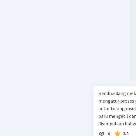
Rendi sedang mela
mengatur proses 
antar tulang rusu
paru mengecil dan
disimpulkan bahwa
4
3.0