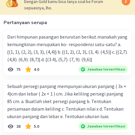
Dengan Gold kamu bisa tanya soal ke Forum
sepuasnya, lho.
Pertanyaan serupa
Dari himpunan pasangan berurutan berikut.manakah yang
kemungkinan merupakan ko- respondensi satu-satu? a.
{(1, 1), (2, 2), (3, 3), (4,4)} b. {(1, 2), (2, 3), (3, 4). (4,5)} c. {(2,7).
(4,8). (6,9). (8,7)} d. {(3.4), (5,7). (7, 9). (9,6)}
75
4.0
Jawaban terverifikasi
Sebuah persegi panjang mempunyai ukuran panjang ( 3x +
4)cm dan lebar ( 2x + 1 ) cm. Jika keliling persegi panjang
85 cm. a. Buatlah sket persegi panjang b. Tentukan
persamaan dalam keliling c. Tentukan nilai x d. Tentukan
ukuran panjang dan lebar e. Tentukan ukuran luas
38
5.0
Jawaban terverifikasi