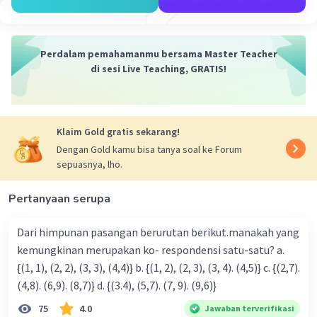
Perdalam pemahamanmu bersama Master Teacher
di sesi Live Teaching, GRATIS!
Klaim Gold gratis sekarang!
Dengan Gold kamu bisa tanya soal ke Forum
sepuasnya, lho.
Pertanyaan serupa
Dari himpunan pasangan berurutan berikut.manakah yang
kemungkinan merupakan ko- respondensi satu-satu? a.
{(1, 1), (2, 2), (3, 3), (4,4)} b. {(1, 2), (2, 3), (3, 4). (4,5)} c. {(2,7).
(4,8). (6,9). (8,7)} d. {(3.4), (5,7). (7, 9). (9,6)}
75
4.0
Jawaban terverifikasi