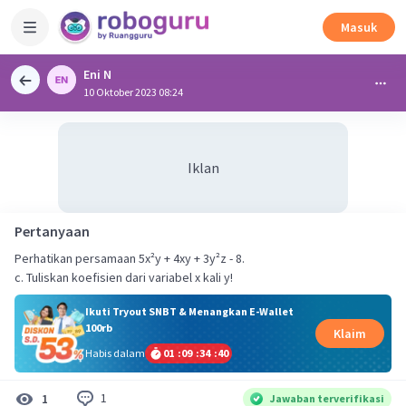
Masuk
Eni N
10 Oktober 2023 08:24
Iklan
Pertanyaan
Perhatikan persamaan 5x²y + 4xy + 3y²z - 8.
c. Tuliskan koefisien dari variabel x kali y!
Ikuti Tryout SNBT & Menangkan E-Wallet
100rb
Klaim
Habis dalam
01
:
09
:
34
:
39
1
1
Jawaban terverifikasi