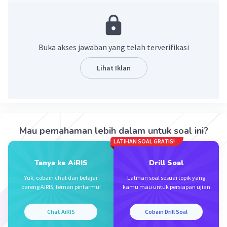
·
0.0
(
0
)
Balas
Beri Rating
Buka akses jawaban yang telah terverifikasi
Lihat Iklan
Iklan
Mau pemahaman lebih dalam untuk soal ini?
LATIHAN SOAL GRATIS!
Tanya ke AiRIS
Drill Soal
Yuk, cobain chat dan belajar
Latihan soal sesuai topik yang
bareng AiRIS, teman pintarmu!
kamu mau untuk persiapan ujian
Chat AiRIS
Cobain Drill Soal