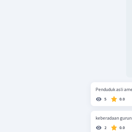
Penduduk asli ameri
5
0.0
keberadaan gurun d
2
0.0