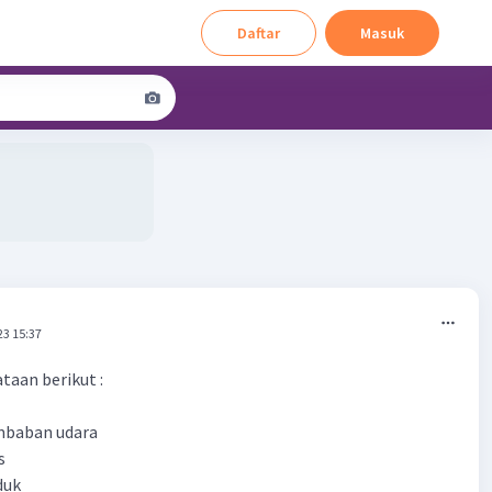
Daftar
Masuk
23 15:37
taan berikut :
embaban udara
s
duk