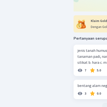
Jawaban 
A. (1), (2)
Penjelasa
Klaim Gold
Faktor ge
Dengan Gol
wilayah, 
penduduk.
Pertanyaan serup
keragama
jenis tanah humus
tanaman padi, nan
Beri R
silikat b. hara c. m
7
5.0
bentang alam neg
3
0.0