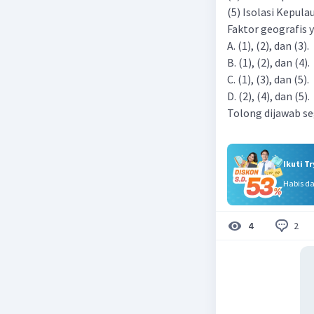
(5) Isolasi Kepula
Faktor geografis
A. (1), (2), dan (3).
B. (1), (2), dan (4).
C. (1), (3), dan (5).
D. (2), (4), dan (5).
Tolong dijawab se
Ikuti T
Habis d
2
4