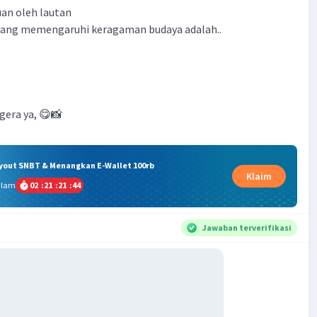
uan oleh lautan
 yang memengaruhi keragaman budaya adalah..
gera ya, 😋📸
ryout SNBT & Menangkan E-Wallet 100rb
Klaim
alam
02
:
21
:
21
:
43
Jawaban terverifikasi