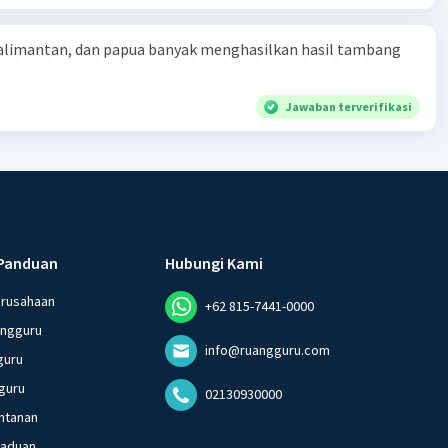
kalimantan, dan papua banyak menghasilkan hasil tambang
Jawaban terverifikasi
Panduan
Hubungi Kami
erusahaan
+62 815-7441-0000
angguru
info@ruangguru.com
guru
guru
02130930000
ntanan
gaduan