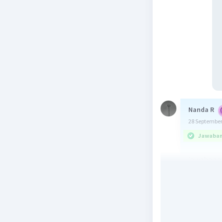
Nanda R
28 September
Jawaban 
jawabanny
Luas wil
Masyar
dengan