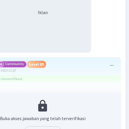
Iklan
Community
Level 89
 2023 21:07
terverifikasi
a adalah C.
ayah mempengaruhi keragaman budaya karena:
Buka akses jawaban yang telah terverifikasi
akat yang tersebar cenderung mengelompok sesuai
 lokasi mereka. Masing-masing kelompok memiliki