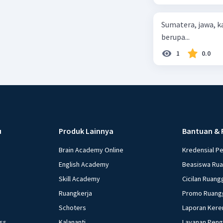
Sumatera, jawa, 
berupa...
1
0.0
u
Produk Lainnya
Bantuan & 
Brain Academy Online
Kredensial P
English Academy
Beasiswa Ru
Skill Academy
Cicilan Ruang
Ruangkerja
Promo Ruang
Schoters
Laporan Kere
ess
Kalananti
Layanan Pen