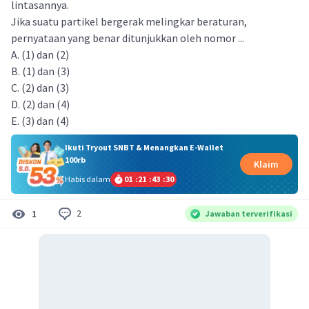
lintasannya.
Jika suatu partikel bergerak melingkar beraturan,
pernyataan yang benar ditunjukkan oleh nomor ...
A. (1) dan (2)
B. (1) dan (3)
C. (2) dan (3)
D. (2) dan (4)
E. (3) dan (4)
Ikuti Tryout SNBT & Menangkan E-Wallet
100rb
Klaim
Habis dalam
01
:
21
:
43
:
30
2
1
Jawaban terverifikasi