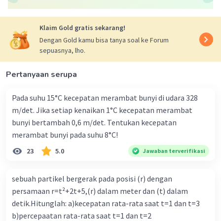
ω = v/r
ω ~ v (2 benar)
Klaim Gold gratis sekarang!
Dengan Gold kamu bisa tanya soal ke Forum
2
as = ω
r
sepuasnya, lho.
2
as ~ ω
(3 salah)
Pertanyaan serupa
ω = v/r
v = ωr
Pada suhu 15°C kecepatan merambat bunyi di udara 328
v~r (4 benar)
m/det. Jika setiap kenaikan 1°C kecepatan merambat
bunyi bertambah 0,6 m/det. Tentukan kecepatan
Jadi jawaban yang tepat adalah D. (2) dan (4).
merambat bunyi pada suhu 8°C!
23
5.0
Jawaban terverifikasi
·
0.0
(
0
)
Balas
Beri Rating
sebuah partikel bergerak pada posisi (r) dengan
Muhammad R
Level 11
persamaan r=t²+2t+5,(r) dalam meter dan (t) dalam
29 November 2023 15:10
detik.Hitunglah: a)kecepatan rata-rata saat t=1 dan t=3
b)percepaatan rata-rata saat t=1 dan t=2
jawaban pada option yang tepat (C) ya