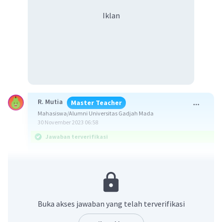
Iklan
R. Mutia
Master Teacher
Mahasiswa/Alumni Universitas Gadjah Mada
30 November 2023 06:58
Jawaban terverifikasi
Jawaban yang benar adalah D. (2) dan (4).
Soal ini dapat diselesaikan dengan konsep gerak
melingkar, dimana persamaannya adalah:
Buka akses jawaban yang telah terverifikasi
ω = v/r
ω = 2𝞹f