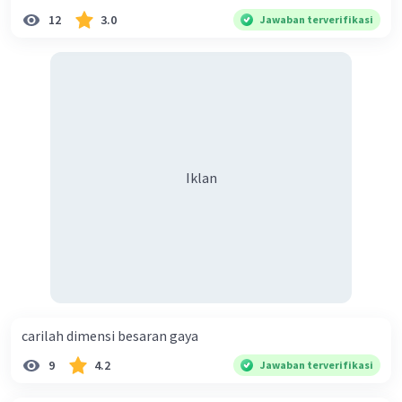
semoga membantu jadikan jawaban terbaik ya🙏
12
3.0
Jawaban terverifikasi
Iklan
👍
Penjelasannya:
Pernyataan yang benar untuk gerakan melingkar
beraturan adalah nomor C. (2) dan (3).
·
5.0
(
1
)
Balas
Beri Rating
Iklan
carilah dimensi besaran gaya
9
4.2
Jawaban terverifikasi