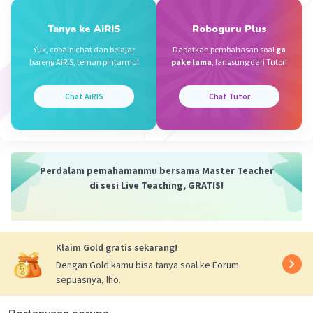
dibutuhkan organisme agar dapat mendeteksi adanya
ancaman/ bahaya.
Tanya ke AiRIS
Roboguru Plus
2. Bunglon mengubah warna kulit sesuai dengan
lingkungannya adalah contoh dari ciri makhluk hidup
Yuk, cobain chat dan belajar
Dapatkan pembahasan soal
ga
beradaptasi. Adaptasi dilakukan oleh hewan dengan
bareng AiRIS, teman pintarmu!
pake lama
, langsung dari Tutor!
tujuan agar mereka dapat tetap hidup di lingkungannya.
3. Saat menghembuskan nafas di cermin, cermin tampak
Chat AiRIS
Chat Tutor
buram adalah contoh dari ciri makhluk hidup melakukan
ekskresi. CO2 dan H2O merupakan zat ekskresi dari
sistem pernapasan.
Semoga menjawab pertanyaannya.
Perdalam pemahamanmu bersama Master Teacher
di sesi Live Teaching, GRATIS!
·
0.0
(
0
)
Balas
Beri Rating
Ruhayya F
Level 75
Klaim Gold gratis sekarang!
14 Februari 2022 12:03
Dengan Gold kamu bisa tanya soal ke Forum
a
sepuasnya, lho.
·
0.0
(
0
)
Balas
Beri Rating
Iklan