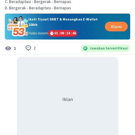
C. Beradaptasi - Bergerak - Bernapas
D. Bergerak - Beradaptasi - Bernapas
Ikuti Tryout SNBT & Menangkan E-Wallet
100rb
Klaim
Habis dalam
01
:
09
:
14
:
45
2
1
Jawaban terverifikasi
Iklan