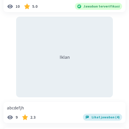
10
5.0
Jawaban terverifikasi
Iklan
abcdefjh
9
2.3
Lihat jawaban (4)