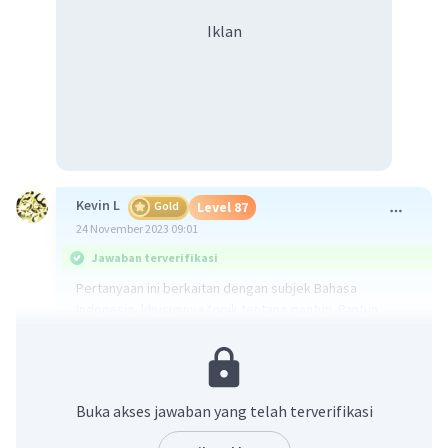
Iklan
Kevin L
Gold
Level 87
24 November 2023 09:01
Jawaban terverifikasi
Pertanyaan ini berkaitan dengan subjek Bahasa
Indonesia, khususnya topik tentang pantun. Pantun
adalah salah satu bentuk puisi lama yang memiliki ciri
khas tersendiri. Pantun terbagi menjadi beberapa jenis,
seperti pantun anak-anak, pantun muda, pantun tua, dan
pantun remaja.
Buka akses jawaban yang telah terverifikasi
Penjelasan: