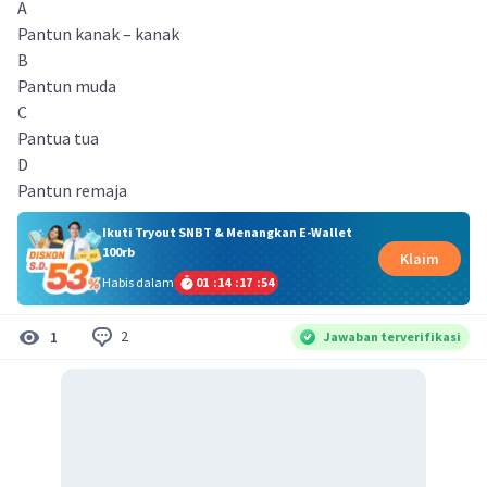
A
Pantun kanak – kanak
B
Pantun muda
C
Pantua tua
D
Pantun remaja
Ikuti Tryout SNBT & Menangkan E-Wallet
100rb
Klaim
Habis dalam
01
:
14
:
17
:
54
2
1
Jawaban terverifikasi