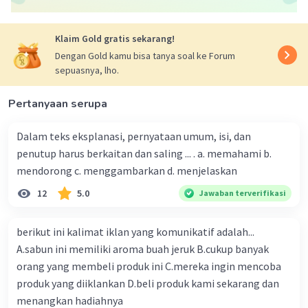
Arianna F
Level 67
24 November 2023 10:07
Klaim Gold gratis sekarang!
Jawabannya adalah C
Dengan Gold kamu bisa tanya soal ke Forum
Pantun tua
sepuasnya, lho.
Iklan
·
5.0
(
2
)
Balas
Beri Rating
Pertanyaan serupa
Melody C
Level 14
Dalam teks eksplanasi, pernyataan umum, isi, dan
24 November 2023 12:27
penutup harus berkaitan dan saling ... . a. memahami b.
makasihhh
mendorong c. menggambarkan d. menjelaskan
12
5.0
Jawaban terverifikasi
— Tampilkan 1 balasan lainnya
berikut ini kalimat iklan yang komunikatif adalah...
A.sabun ini memiliki aroma buah jeruk B.cukup banyak
orang yang membeli produk ini C.mereka ingin mencoba
produk yang diiklankan D.beli produk kami sekarang dan
menangkan hadiahnya