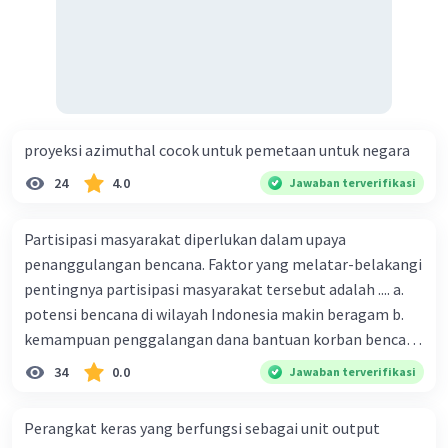
proyeksi azimuthal cocok untuk pemetaan untuk negara
24
4.0
Jawaban terverifikasi
Partisipasi masyarakat diperlukan dalam upaya
penanggulangan bencana. Faktor yang melatar-belakangi
pentingnya partisipasi masyarakat tersebut adalah .... a.
potensi bencana di wilayah Indonesia makin beragam b.
kemampuan penggalangan dana bantuan korban bencana
makin tinggi c. pemahaman pendidikan kebencanaan
34
0.0
Jawaban terverifikasi
kepada masyarakat masih rendah d. masyarakat
merupakan pihak yang langsung berhadapan dengan
Perangkat keras yang berfungsi sebagai unit output
bencana e. kepercayaan pemerintah bahwa masyarakat