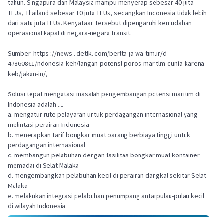
tahun. Singapura dan Malaysia mampu menyerap sebesar 40 juta
TEUs, Thailand sebesar 10 juta TEUs, sedangkan Indonesia tidak lebih
dari satu juta TEUs. Kenyataan tersebut dipengaruhi kemudahan
operasional kapal di negara-negara transit.
Sumber: https ://news . detlk. com/berlta-ja wa-timur/d-
47860861/ndonesia-keh/langan-potensl-poros-maritlm-dunia-karena-
keb/jakan-in/,
Solusi tepat mengatasi masalah pengembangan potensi maritim di
Indonesia adalah ....
a. mengatur rute pelayaran untuk perdagangan internasional yang
melintasi perairan Indonesia
b. menerapkan tarif bongkar muat barang berbiaya tinggi untuk
perdagangan internasional
c. membangun pelabuhan dengan fasilitas bongkar muat kontainer
memadai di Selat Malaka
d. mengembangkan pelabuhan kecil di perairan dangkal sekitar Selat
Malaka
e. melakukan integrasi pelabuhan penumpang antarpulau-pulau kecil
di wilayah Indonesia