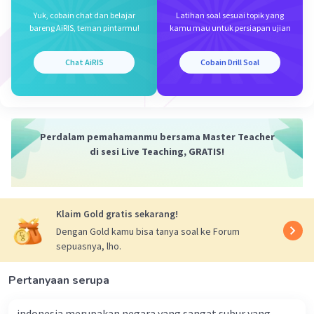
Yuk, cobain chat dan belajar
Latihan soal sesuai topik yang
bareng AiRIS, teman pintarmu!
kamu mau untuk persiapan ujian
Chat AiRIS
Cobain Drill Soal
Iklan
Perdalam pemahamanmu bersama Master Teacher
di sesi Live Teaching, GRATIS!
Klaim Gold gratis sekarang!
Dengan Gold kamu bisa tanya soal ke Forum
sepuasnya, lho.
Pertanyaan serupa
indonesia merupakan negara yang sangat subur yang