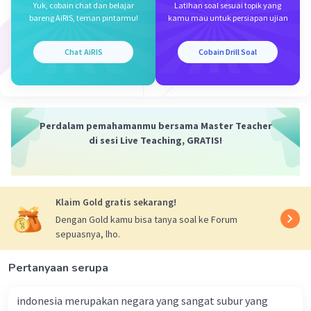
Yuk, cobain chat dan belajar
Latihan soal sesuai topik yang
06 Oktober 2023 02:23
bareng AiRIS, teman pintarmu!
kamu mau untuk persiapan ujian
Jawaban terverifikasi
Dampak positif dari kegiatan yang disebutkan dalam
Chat AiRIS
Cobain Drill Soal
informasi tersebut adalah sebagai berikut:
Iklan
Pelestarian Spesies: Kegiatan pelepasan penyu yang
baru menetas ke laut membantu dalam pelestarian
spesies penyu. Dengan memungkinkan penyu muda
Perdalam pemahamanmu bersama Master Teacher
untuk mencapai laut dengan aman, peluang
di sesi Live Teaching, GRATIS!
kelangsungan hidup mereka menjadi lebih besar.
Peningkatan Kesadaran Lingkungan: Kegiatan seperti ini
dapat meningkatkan kesadaran lingkungan di kalangan
Klaim Gold gratis sekarang!
masyarakat umum. Ketika orang-orang terlibat langsung
Dengan Gold kamu bisa tanya soal ke Forum
dalam pelestarian penyu, mereka lebih mungkin peduli
sepuasnya, lho.
tentang perlindungan lingkungan dan keanekaragaman
hayati.
Pertanyaan serupa
Pengembangan Pariwisata Berkelanjutan: Tempat
konservasi penyu yang dibuka untuk masyarakat umum
indonesia merupakan negara yang sangat subur yang