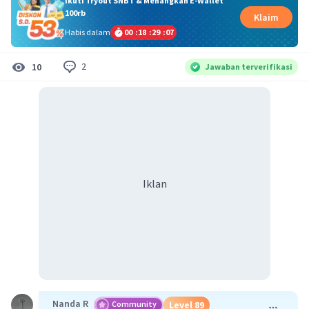
Ikuti Tryout SNBT & Menangkan E-Wallet
100rb
Klaim
Habis dalam
00
:
18
:
29
:
07
2
10
Jawaban terverifikasi
Iklan
Nanda R
Community
Level 89