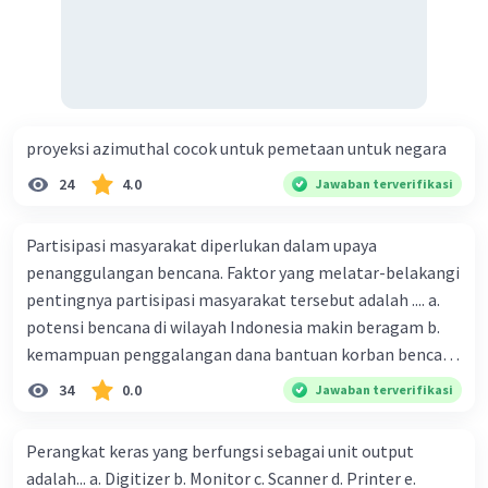
pusat penelitian ilmiah tentang penyu. Penelitian ini
dapat memberikan pemahaman yang lebih baik tentang
perilaku dan ekologi penyu, yang dapat digunakan untuk
upaya pelestarian yang lebih efektif.
Dengan demikian, kegiatan pelepasan penyu di tempat-
proyeksi azimuthal cocok untuk pemetaan untuk negara
tempat konservasi seperti Konservasi Penyu Lampuuk
di Aceh memiliki dampak positif yang penting dalam
24
4.0
Jawaban terverifikasi
pelestarian spesies dan upaya konservasi lingkungan.
Partisipasi masyarakat diperlukan dalam upaya
·
0.0
(
0
)
Balas
Beri Rating
penanggulangan bencana. Faktor yang melatar-belakangi
pentingnya partisipasi masyarakat tersebut adalah .... a.
potensi bencana di wilayah Indonesia makin beragam b.
kemampuan penggalangan dana bantuan korban bencana
makin tinggi c. pemahaman pendidikan kebencanaan
34
0.0
Jawaban terverifikasi
kepada masyarakat masih rendah d. masyarakat
merupakan pihak yang langsung berhadapan dengan
Perangkat keras yang berfungsi sebagai unit output
bencana e. kepercayaan pemerintah bahwa masyarakat
adalah... a. Digitizer b. Monitor c. Scanner d. Printer e.