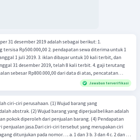
er 31 desember 2019 adalah sebagai berikut: 1.
00,00 2. pendapatan sewa diterima untuk 1
 iklan dibayar untuk 10 kali terbit, dan
gal 31 desember 2019, telah 8 kali terbit. 4. gaji terutang
alan sebesar Rp800.000,00 dari data di atas, pencatatan
ng benar adalah ....
Jawaban terverifikasi
ah ciri-ciri perusahaan. (1) Wujud barang yang
dalah abstrak. (2) Wujud barang yang diperjualbelikan adalah
atan pokok diperoleh dari penjualan barang. (4) Pendapatan
i penjualan jasa.Dari ciri-ciri tersebut yang merupakan ciri
gang ditunjukan pada nomor…. a. 1 dan 3 b. 3 dan 4 c. 2 dan 3