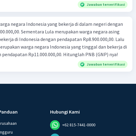
4
Jawaban terverifikasi
rga negara Indonesia yang bekerja di dalam negeri dengan
n Rp8.900.000,00. Lalu
ndonesia yang tinggal dan bekerja di
n pendapatan Rp11.000.000,00. Hitunglah PNB (GNP) nya!
Jawaban terverifikasi
Panduan
Hubungi Kami
erusahaan
+62 815-7441-0000
angguru