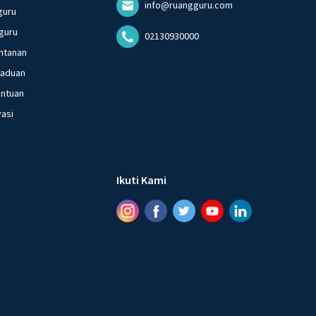
info@ruangguru.com
guru
guru
02130930000
ntanan
gaduan
entuan
vasi
Ikuti Kami