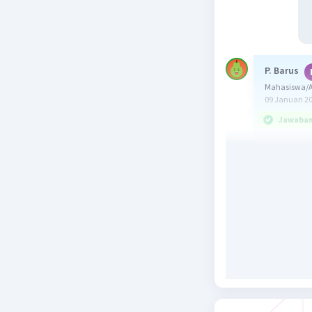
P. Barus
Mahasiswa/A
09 Januari 2
Jawaban 
Jawabanny
alat tulis
membeli k
Skala pri
dibuat ag
antara lai
perpusta
Jadi, urut