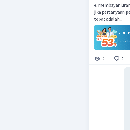
e. membayar iura
jika pertanyaan pe
tepat adalah...
Ikuti T
Habis d
2
1