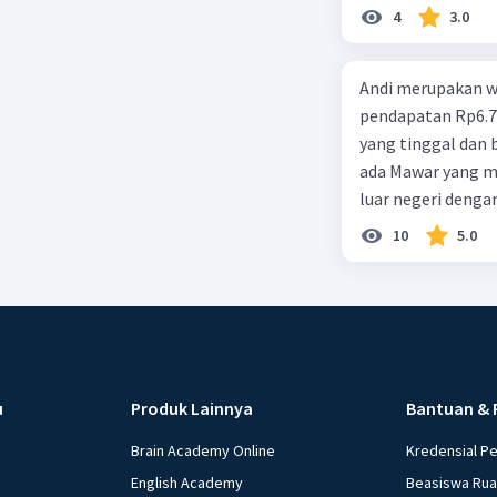
d. 1 dan 2 e. 2 dan 
4
3.0
Andi merupakan wa
pendapatan Rp6.700.000,00. Sementara Lula merupakan warga negara asing
yang tinggal dan bekerja di Indonesia dengan pendapata
ada Mawar yang merupakan warga negara I
luar negeri denga
10
5.0
u
Produk Lainnya
Bantuan & 
Brain Academy Online
Kredensial P
English Academy
Beasiswa Ru