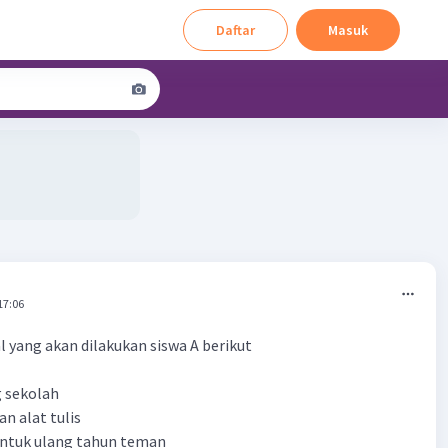
Daftar
Masuk
17:06
l yang akan dilakukan siswa A berikut
 sekolah
n alat tulis
untuk ulang tahun teman