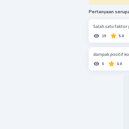
Beri R
Pertanyaan serup
Salah satu faktor
19
5.0
dampak positif ko
5
3.0