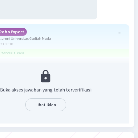
Robo Expert
lumni Universitas Gadjah Mada
023 06:30
terverifikasi
a adalah b. membayar uang sekolah, c. memberi buku dan
, e. membayar iuran perpustakaan, a. bertamasya, d.
ado untuk ulang tahun teman.
Buka akses jawaban yang telah terverifikasi
oritas merupakan suatu urutan daftar kebutuhan yang harus
ar kebutuhan dapat terpenuhi. Skala prioritas pelajar
Lihat Iklan
n: 1. Uang sekolah 2. Buku dan alat tulis 3. Iuran
kaan
an dari segi prioritas siswa A yang tepat adalah b.