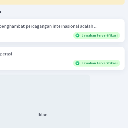
·
0.0
(
0
)
Balas
ating
a
 penghambat perdagangan internasional adalah ....
Jawaban terverifikasi
perasi
Jawaban terverifikasi
Iklan