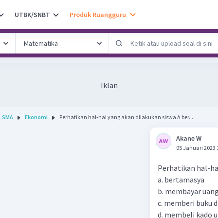
UTBK/SNBT
Produk Ruangguru
Iklan
SMA
Ekonomi
Perhatikan hal-hal yang akan dilakukan siswa A ber...
Akane W
05 Januari 2023 
Perhatikan hal-ha
a. bertamasya
b. membayar uang
c. memberi buku da
d. membeli kado 