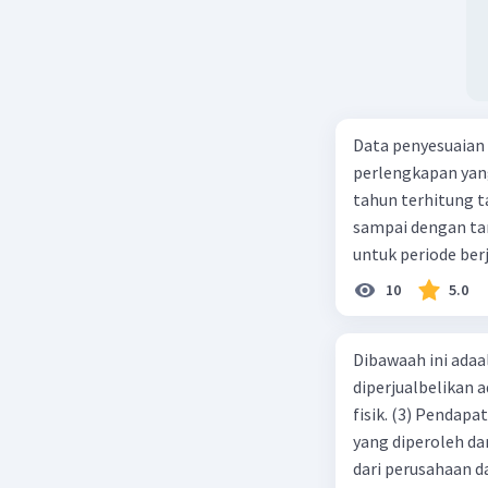
Data penyesuaian p
perlengkapan yang tersisa Rp500.0
tahun terhitung tanggal 1 juli 2019. 3.
sampai dengan tang
untuk periode berj
jurnal pembalik ya
10
5.0
Dibawaah ini adaal
diperjualbelikan a
fisik. (3) Pendap
yang diperoleh dar
dari perusahaan da