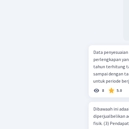
Data penyesuaian p
perlengkapan yang tersisa Rp500.0
tahun terhitung tanggal 1 juli 2019. 3.
sampai dengan tang
untuk periode berj
jurnal pembalik ya
8
5.0
Dibawaah ini adaal
diperjualbelikan a
fisik. (3) Pendap