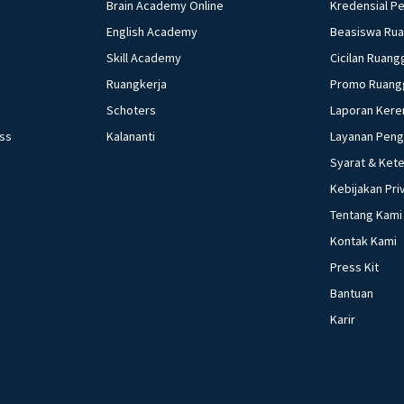
Brain Academy Online
Kredensial P
English Academy
Beasiswa Ru
Skill Academy
Cicilan Ruang
Ruangkerja
Promo Ruang
Schoters
Laporan Kere
ess
Kalananti
Layanan Pen
Syarat & Ket
Kebijakan Pri
Tentang Kami
Kontak Kami
Press Kit
Bantuan
Karir