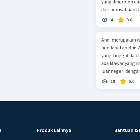
yang diperoleh dar
dari perusahaan da
d. 1 dan 2 e. 2 dan 
4
3.0
Andi merupakan wa
pendapatan Rp6.700.000,00. Sementara Lula merupakan warga negara asing
yang tinggal dan bekerja di Indonesia dengan pendapata
ada Mawar yang merupakan warga negara I
luar negeri denga
10
5.0
u
Produk Lainnya
Bantuan & 