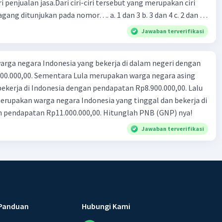
i penjualan jasa.Dari ciri-ciri tersebut yang merupakan ciri
gang ditunjukan pada nomor…. a. 1 dan 3 b. 3 dan 4 c. 2 dan 3
4
Jawaban terverifikasi
rga negara Indonesia yang bekerja di dalam negeri dengan
n Rp8.900.000,00. Lalu
ndonesia yang tinggal dan bekerja di
n pendapatan Rp11.000.000,00. Hitunglah PNB (GNP) nya!
Jawaban terverifikasi
Panduan
Hubungi Kami