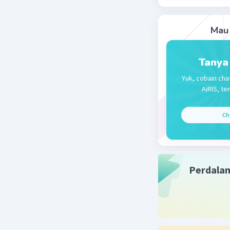
kebijakan
Beri R
Mau 
Tanya
Yuk, cobain cha
AiRIS, te
Ch
Perdala