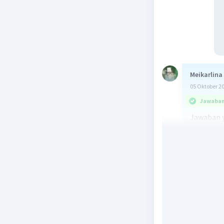
Meikarlina
05 Oktober 2
Jawaban 
Jawaban ya
Konsumen 
lebih ber
berguna s
penggunaa
pernyataa
harga dal
perekonom
dalam men