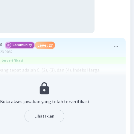
 S
Community
Level 27
023 09:32
terverifikasi
ng tepat adalah C. (2), (3), dan (4). Indeks Harga
dihitung dari harga barang untuk dijual (pernyataan 1)
kaitan dengan peran harga dalam konsumsi. Indeks harga
ebagai deflator (pernyataan 5) lebih berkaitan dengan
n indeks harga dalam perhitungan statistik. Sedangkan
Buka akses jawaban yang telah terverifikasi
n 2, 3, dan 4 lebih berkaitan dengan penggunaan indeks
am analisis ekonomi, seperti untuk melihat perkembangan
Lihat Iklan
ian secara nasional, petunjuk yang dapat digunakan
gukur inflasi, dan oleh pedagang digunakan dalam