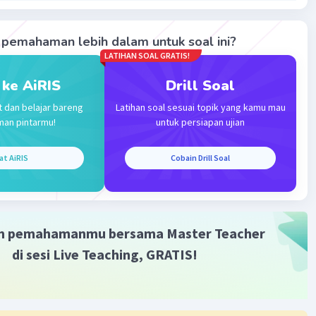
 penetapan harga.
·
0.0
(
0
)
Balas
ating
pemahaman lebih dalam untuk soal ini?
LATIHAN SOAL GRATIS!
 ke AiRIS
Drill Soal
t dan belajar bareng
Latihan soal sesuai topik yang kamu mau
man pintarmu!
untuk persiapan ujian
Iklan
at AiRIS
Cobain Drill Soal
m pemahamanmu bersama Master Teacher
di sesi Live Teaching, GRATIS!