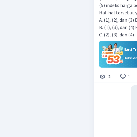
(5) indeks harga 
Hal-hal tersebut 
A. (1), (2), dan (3) 
B. (1), (3), dan (4) 
C. (2), (3), dan (4)
Ikuti T
Habis d
1
2