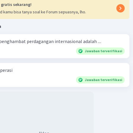
 gratis sekarang!
d kamu bisa tanya soal ke Forum sepuasnya, lho.
a
 penghambat perdagangan internasional adalah ....
Jawaban terverifikasi
perasi
Jawaban terverifikasi