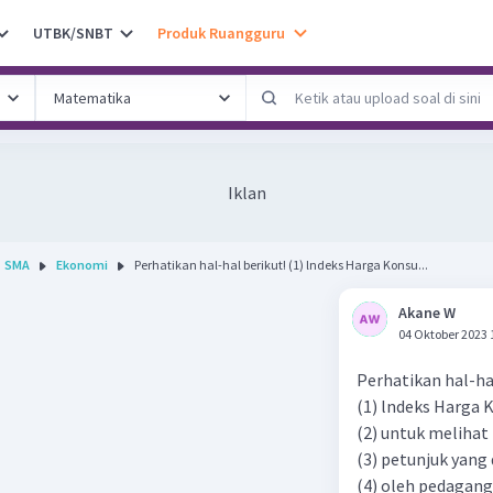
UTBK/SNBT
Produk Ruangguru
Iklan
SMA
Ekonomi
Perhatikan hal-hal berikut! (1) lndeks Harga Konsu...
Akane W
04 Oktober 2023 
Perhatikan hal-ha
(1) lndeks Harga 
(2) untuk meliha
(3) petunjuk yang
(4) oleh pedagan