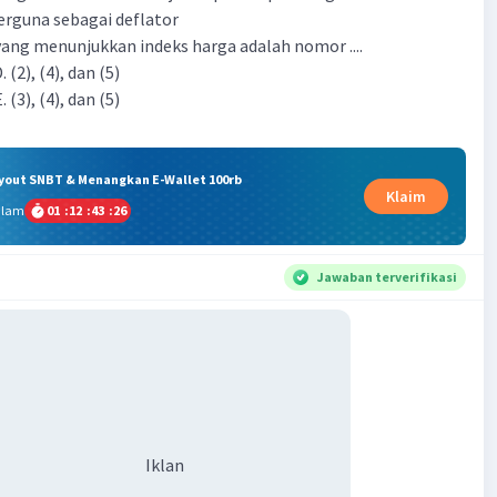
berguna sebagai deflator
yang menunjukkan indeks harga adalah nomor ....
D. (2), (4), dan (5)
E. (3), (4), dan (5)
ryout SNBT & Menangkan E-Wallet 100rb
Klaim
alam
01
:
12
:
43
:
25
Jawaban terverifikasi
Iklan