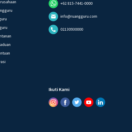
erusahaan
+62 815-7441-0000
angguru
info@ruangguru.com
guru
guru
02130930000
ntanan
gaduan
entuan
vasi
Ikuti Kami