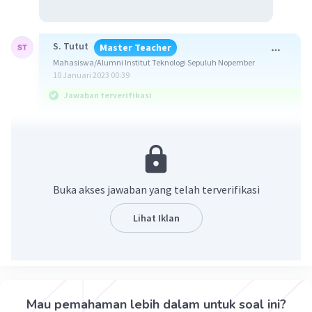
S. Tutut
Master Teacher
Mahasiswa/Alumni Institut Teknologi Sepuluh Nopember
10 Januari 2023 00:39
Jawaban terverifikasi
Jawaban : 4 N
Diketahui :
F1x = 7 N
Buka akses jawaban yang telah terverifikasi
F2x = 6 N
F3x = 3N
Lihat Iklan
Ditanya :
Fx ?
Pembahasan :
Mau pemahaman lebih dalam untuk soal ini?