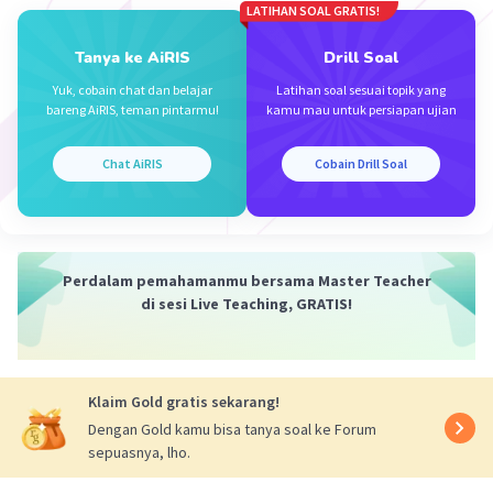
Resultan vektor merupakan hasil dari
LATIHAN SOAL GRATIS!
penjumlahan dua atau lebih vektor.
Maka diperoleh :
Tanya ke AiRIS
Drill Soal
Fx = F1x - F2x + F3x
Yuk, cobain chat dan belajar
Latihan soal sesuai topik yang
Fx = 7 - 6 + 3
bareng AiRIS, teman pintarmu!
kamu mau untuk persiapan ujian
Fx = 4 N
Chat AiRIS
Cobain Drill Soal
Dengan demikian, komponen vektor x sebesar 4
N.
·
0.0
(
0
)
Balas
Beri Rating
Perdalam pemahamanmu bersama Master Teacher
di sesi Live Teaching, GRATIS!
Klaim Gold gratis sekarang!
Dengan Gold kamu bisa tanya soal ke Forum
Iklan
sepuasnya, lho.