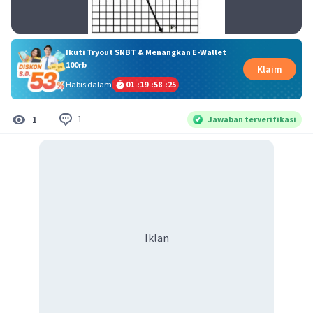
Ikuti Tryout SNBT & Menangkan E-Wallet
100rb
Klaim
Habis dalam
01
:
19
:
58
:
24
1
1
Jawaban terverifikasi
Iklan