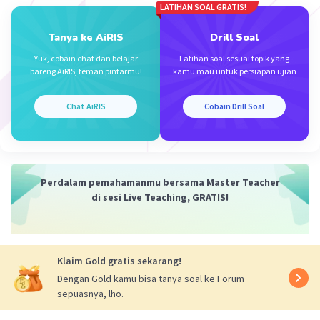
LATIHAN SOAL GRATIS!
Pembahasan:
Tanya ke AiRIS
Drill Soal
b = U(n + 1) – Un
b = U(1 + 1) – U1
Yuk, cobain chat dan belajar
Latihan soal sesuai topik yang
b = U2 – U1
bareng AiRIS, teman pintarmu!
kamu mau untuk persiapan ujian
b = 3 – 1
b = 2
Chat AiRIS
Cobain Drill Soal
Un = a + (n – 1)b
U7 = 1 + (7 – 1)2
U7 = 1 + 6(2)
U7 = 1 + 12
Perdalam pemahamanmu bersama Master Teacher
U7 = 13
di sesi Live Teaching, GRATIS!
Jadi, banyak bola pada gambar ke-7 adalah 13.
·
0.0
(
0
)
Balas
Beri Rating
Klaim Gold gratis sekarang!
Dengan Gold kamu bisa tanya soal ke Forum
sepuasnya, lho.