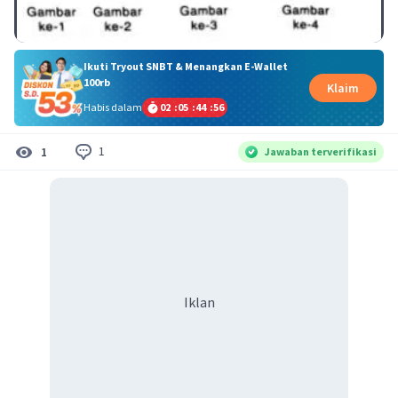
Ikuti Tryout SNBT & Menangkan E-Wallet
100rb
Klaim
Habis dalam
02
:
05
:
44
:
56
1
1
Jawaban terverifikasi
Iklan