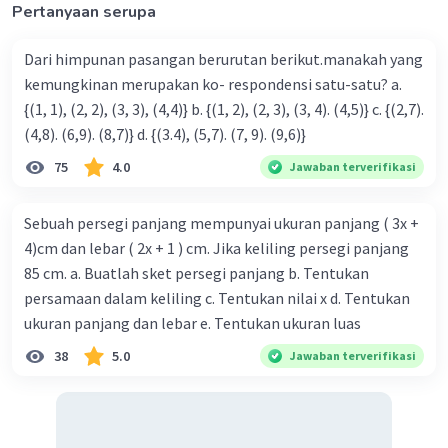
Pertanyaan serupa
Dari himpunan pasangan berurutan berikut.manakah yang
Iklan
kemungkinan merupakan ko- respondensi satu-satu? a.
{(1, 1), (2, 2), (3, 3), (4,4)} b. {(1, 2), (2, 3), (3, 4). (4,5)} c. {(2,7).
(4,8). (6,9). (8,7)} d. {(3.4), (5,7). (7, 9). (9,6)}
75
4.0
Jawaban terverifikasi
Sebuah persegi panjang mempunyai ukuran panjang ( 3x +
4)cm dan lebar ( 2x + 1 ) cm. Jika keliling persegi panjang
85 cm. a. Buatlah sket persegi panjang b. Tentukan
persamaan dalam keliling c. Tentukan nilai x d. Tentukan
ukuran panjang dan lebar e. Tentukan ukuran luas
38
5.0
Jawaban terverifikasi