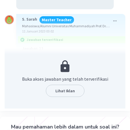
S. Sarah
Master Teacher
Mahasiswa/Alumni Universitas Muhammadiyah Prof. Dr.
Hamka
11 Januari 2023 03:02
Jawaban terverifikasi
Jawaban: 13
Konsep!
Suku ke-n baris aritmatika yaitu:
Un = a + (n – 1)b
Buka akses jawaban yang telah terverifikasi
Dengan,
a = Suku pertama
Lihat Iklan
b = Beda, U(n + 1) – Un
Diketahui:
U1 = 1
U2 = 3
U3 = 5
Mau pemahaman lebih dalam untuk soal ini?
U4 = 7