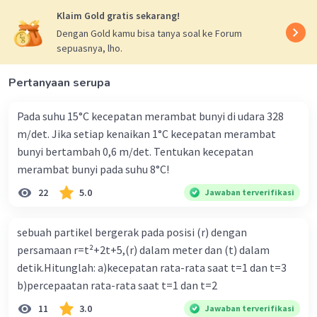
·
0.0
(
0
)
Balas
Beri Rating
Klaim Gold gratis sekarang!
Dengan Gold kamu bisa tanya soal ke Forum
sepuasnya, lho.
Pertanyaan serupa
Pada suhu 15°C kecepatan merambat bunyi di udara 328
Iklan
m/det. Jika setiap kenaikan 1°C kecepatan merambat
bunyi bertambah 0,6 m/det. Tentukan kecepatan
merambat bunyi pada suhu 8°C!
22
5.0
Jawaban terverifikasi
sebuah partikel bergerak pada posisi (r) dengan
persamaan r=t²+2t+5,(r) dalam meter dan (t) dalam
detik.Hitunglah: a)kecepatan rata-rata saat t=1 dan t=3
b)percepaatan rata-rata saat t=1 dan t=2
11
3.0
Jawaban terverifikasi