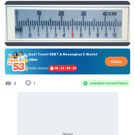
Ikuti Tryout SNBT & Menangkan E-Wallet
100rb
Klaim
Habis dalam
00
:
14
:
39
:
16
1
2
Jawaban terverifikasi
Iklan