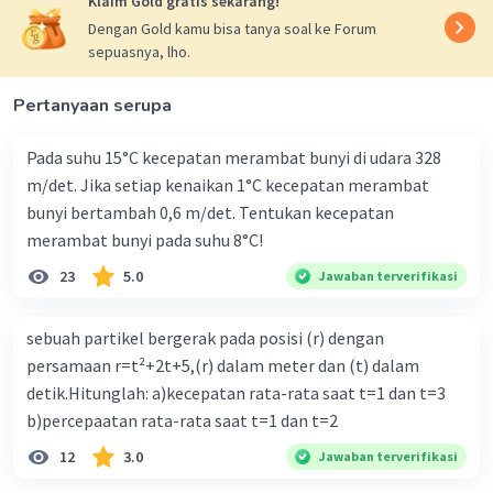
Klaim Gold gratis sekarang!
Dengan Gold kamu bisa tanya soal ke Forum
Usman U
Level 1
sepuasnya, lho.
19 April 2024 01:33
Perhatikan gambar pengukuran panjang balok di bawah
Pertanyaan serupa
ini! Hasil pengukuran yang didapat adalah….
Iklan
Pada suhu 15°C kecepatan merambat bunyi di udara 328
*
m/det. Jika setiap kenaikan 1°C kecepatan merambat
Gambar Tanpa Teks
3,00 cm
bunyi bertambah 0,6 m/det. Tentukan kecepatan
3,09 cm
merambat bunyi pada suhu 8°C!
3,19 cm
23
5.0
Jawaban terverifikasi
3,29 cm
3,90 cm
sebuah partikel bergerak pada posisi (r) dengan
·
0.0
(
0
)
Balas
Beri Rating
persamaan r=t²+2t+5,(r) dalam meter dan (t) dalam
detik.Hitunglah: a)kecepatan rata-rata saat t=1 dan t=3
b)percepaatan rata-rata saat t=1 dan t=2
12
3.0
Jawaban terverifikasi