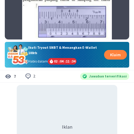
Ikuti Tryout SNBT & Menangkan E-Wallet
100rb
Klaim
Habis dalam
02
:
04
:
11
:
34
2
7
Jawaban terverifikasi
Iklan