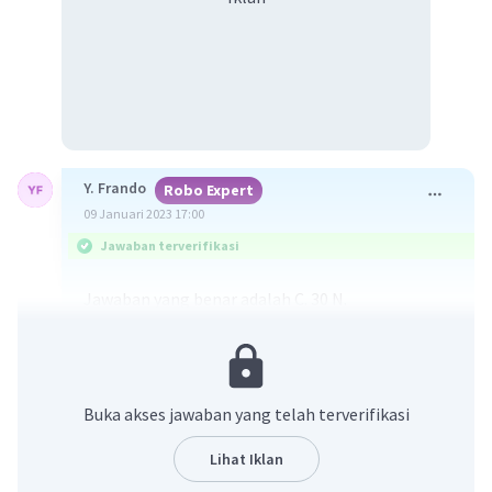
Y. Frando
Robo Expert
09 Januari 2023 17:00
Jawaban terverifikasi
Jawaban yang benar adalah C. 30 N.
Diketahui:
Sebuah sistem dua benda dengan katrol pejal
m1 = 4 kg
Buka akses jawaban yang telah terverifikasi
m2 = 6 kg
m2 > m1
Lihat Iklan
Katrol dianggap silinder pejal, I = 1/2 m R²