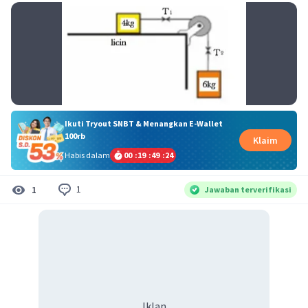
Ikuti Tryout SNBT & Menangkan E-Wallet
100rb
Klaim
Habis dalam
00
:
19
:
49
:
23
1
1
Jawaban terverifikasi
Iklan