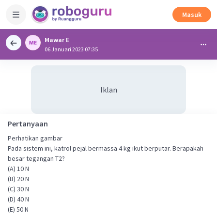
Masuk
Mawar E
06 Januari 2023 07:35
Iklan
Pertanyaan
Perhatikan gambar
Pada sistem ini, katrol pejal bermassa 4 kg ikut berputar. Berapakah
besar tegangan T2?
(A) 10 N
(B) 20 N
(C) 30 N
(D) 40 N
(E) 50 N