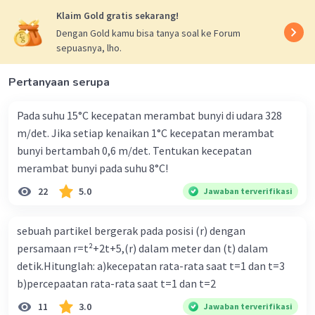
Klaim Gold gratis sekarang!
Keterangan:
Dengan Gold kamu bisa tanya soal ke Forum
sepuasnya, lho.
ΣF = resultan gaya (N)
m = massa benda (kg)
Pertanyaan serupa
a = percepatan linier (m/s²)
Στ = resultan momen gaya (Nm)
Pada suhu 15°C kecepatan merambat bunyi di udara 328
I = momen inersia (kg m²)
m/det. Jika setiap kenaikan 1°C kecepatan merambat
α = percepatan sudut (rad/s²)
bunyi bertambah 0,6 m/det. Tentukan kecepatan
R = jari-jari benda (m).
merambat bunyi pada suhu 8°C!
Uraian gaya pada sistem benda terdiri dari:
22
5.0
Jawaban terverifikasi
1. Gaya berat w1 dan w2 yang masing-masing
arahnya ke bawah.
sebuah partikel bergerak pada posisi (r) dengan
2. Tegangan tali T2 yang arahnya vertikal
persamaan r=t²+2t+5,(r) dalam meter dan (t) dalam
sepanjang tali.
detik.Hitunglah: a)kecepatan rata-rata saat t=1 dan t=3
3. Tegangan tali T1 yang arahnya horizontal
b)percepaatan rata-rata saat t=1 dan t=2
sepanjang tali.
11
3.0
Jawaban terverifikasi