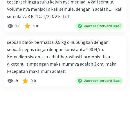
tetap) sehingga suhu kelvin nya menjadi 4 kali semula,
(T2 - T1) x R = (1/2 x m x R²) x (a/R)
Volume nya menjadi n kali semula, dengan n adalah ...... kali
T2 - T1 = 1/2 x m x a ....(iii)
semula. A. 3 B. 4 C. 1/2 D. 2 E. 1/4
Substitusikan persamaan (i) dan (ii) ke
11
5.0
Jawaban terverifikasi
persamaan (iii), maka didapatkan:
[(m2 x g) - (m2 x a)] - [m1 x a] = 1/2 x m x a
sebuah balok bermassa 0,5 kg dihubungkan dengan
(m2 x g) - (m1 + m2) a = 1/2 x m x a
sebuah pegas ringan dengan konstanta 200 N/m.
(m2 x g) = (1/2 x m x a) + (m1 + m2) a
Kemudian sistem tersebut berosilasi harmonis. Jika
(m2 x g) = a (m1 + m2 + 1/2 m)
diketahui simpangan maksimumnya adalah 3 cm, maka
a = m2 x g / (m1 + m2 + 1/2 m)
kecepatan maksimum adalah:
a = 6 x 10 / (4 + 6 + 1/2 . 4)
9
0.0
a = 60/12
Jawaban terverifikasi
2
a = 5 m/s
.
Substitusi nilai a ke persamaan (i), maka besar
tegangan T2 adalah:
T2 = (m2 x g) - (m2 x a)
T2 = (6 x 10) - (6 x 5)
T2 = 30 N.