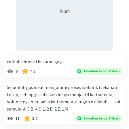
Iklan
·
0.0
(
0
)
Balas
Beri Rating
carilah dimensi besaran gaya
Iklan
9
4.2
Jawaban terverifikasi
Sejumlah gas ideal mengalami proses isobarik (tekanan
tetap) sehingga suhu kelvin nya menjadi 4 kali semula,
Volume nya menjadi n kali semula, dengan n adalah ...... kali
semula. A. 3 B. 4 C. 1/2 D. 2 E. 1/4
11
5.0
Jawaban terverifikasi