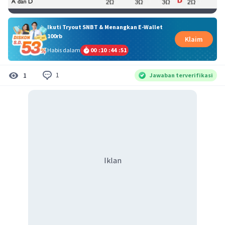
Ikuti Tryout SNBT & Menangkan E-Wallet
100rb
Klaim
Habis dalam
00
:
10
:
44
:
50
1
1
Jawaban terverifikasi
Iklan