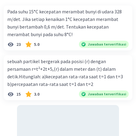
2. Rs dan R2 (pararel)
1/Rp = 1/Rs + 1/R2
Pada suhu 15°C kecepatan merambat bunyi di udara 328
1/Rp = 1/15+ 1/30
m/det. Jika setiap kenaikan 1°C kecepatan merambat
1/Rp = 3/30
bunyi bertambah 0,6 m/det. Tentukan kecepatan
1/Rp = 30/3
merambat bunyi pada suhu 8°C!
Rp = 10 Ω
23
5.0
Jawaban terverifikasi
3. Rp dan R1 (seri)
sebuah partikel bergerak pada posisi (r) dengan
Rs = Rp + R1
persamaan r=t²+2t+5,(r) dalam meter dan (t) dalam
Rs = 10 + 3
Rs = 13 Ω
detik.Hitunglah: a)kecepatan rata-rata saat t=1 dan t=3
b)percepaatan rata-rata saat t=1 dan t=2
Jadi hambatan totalnya adalah 13 Ω.
15
3.0
Jawaban terverifikasi