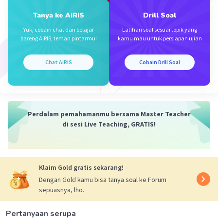
ΣI masuk = ΣI keluar
Tanya ke AiRIS
Drill Soal
Yuk, cobain chat dan belajar
Latihan soal sesuai topik yang
dimana : ΣI = jumlah arus (A)
bareng AiRIS, teman pintarmu!
kamu mau untuk persiapan ujian
Maka arus pada I2 adalah
Chat AiRIS
Cobain Drill Soal
ΣI masuk = ΣI keluar
I = I1 + I2 + I3
10 = 2 + I2 + 3
1= 5 + I2
Perdalam pemahamanmu bersama Master Teacher
I2 = 5 A
di sesi Live Teaching, GRATIS!
Jadi jawabannya adalah 5 A.
·
0.0
(
0
)
Balas
Beri Rating
Klaim Gold gratis sekarang!
Dengan Gold kamu bisa tanya soal ke Forum
sepuasnya, lho.
Pertanyaan serupa