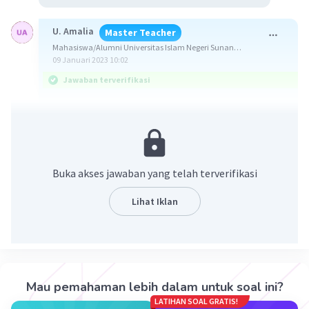
U. Amalia
Master Teacher
Mahasiswa/Alumni Universitas Islam Negeri Sunan
Gunung Djati Bandung
09 Januari 2023 10:02
Jawaban terverifikasi
Jawaban dari pertanyaan tersebut adalah 5 A.
Diketahui :
I = 10 A
Buka akses jawaban yang telah terverifikasi
I1 = 2 A
I3 = 3 A
Lihat Iklan
Ditanyakan : I2 ... ?
Penyelesaian :
Soal di atas dapat diselesaikan menggunakan
Mau pemahaman lebih dalam untuk soal ini?
hukum Kirchoof I yaitu :
LATIHAN SOAL GRATIS!