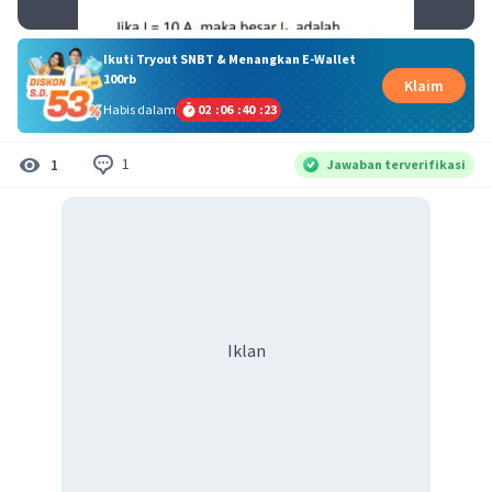
Ikuti Tryout SNBT & Menangkan E-Wallet
100rb
Klaim
Habis dalam
02
:
06
:
40
:
23
1
1
Jawaban terverifikasi
Iklan