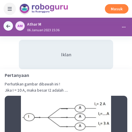
Masuk
Athar M
06 Januari 2023 15:36
Iklan
Pertanyaan
Perhatikan gambar dibawah ini !
Jika I = 10 A, maka besar I2 adalah ....