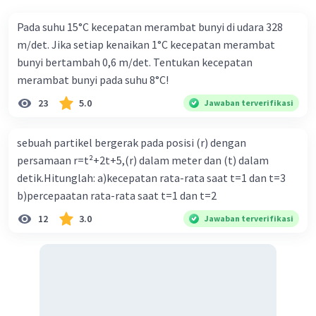
Pada suhu 15°C kecepatan merambat bunyi di udara 328
Iklan
m/det. Jika setiap kenaikan 1°C kecepatan merambat
bunyi bertambah 0,6 m/det. Tentukan kecepatan
merambat bunyi pada suhu 8°C!
23
5.0
Jawaban terverifikasi
sebuah partikel bergerak pada posisi (r) dengan
persamaan r=t²+2t+5,(r) dalam meter dan (t) dalam
detik.Hitunglah: a)kecepatan rata-rata saat t=1 dan t=3
b)percepaatan rata-rata saat t=1 dan t=2
12
3.0
Jawaban terverifikasi