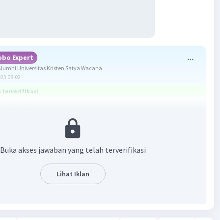
obo Expert
umni Universitas Kristen Satya Wacana
023 08:02
terverifikasi
 adalah 20 cm
 pada segi tiga siku siku ABC, siku siku di B
Buka akses jawaban yang telah terverifikasi
 = AC²
isi sisi yang mengapit sudut siku siku pada segitiga siku siku
Lihat Iklan
miring pada segitiga siku siku ABC
 soal tentukan panjang sisi AD