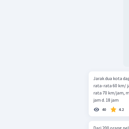
Jarak dua kota d
rata-rata 60 km/ 
rata 70 km/jam, maka waktu
jam d. 18 jam
40
4.2
Dari 200 orang pe