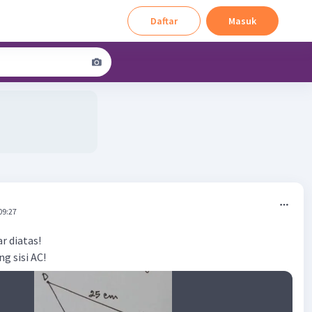
Daftar
Masuk
09:27
r diatas!
g sisi AC!