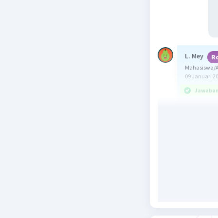
L. Mey
R
Mahasiswa/Al
09 Januari 2
Jawaban 
Jawabnya
Ingat
Phytagoras
AB² + BC²
AB, BC : s
ABC
AC : sisi 
Asumsikan