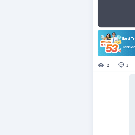
Ikuti T
Habis d
1
2