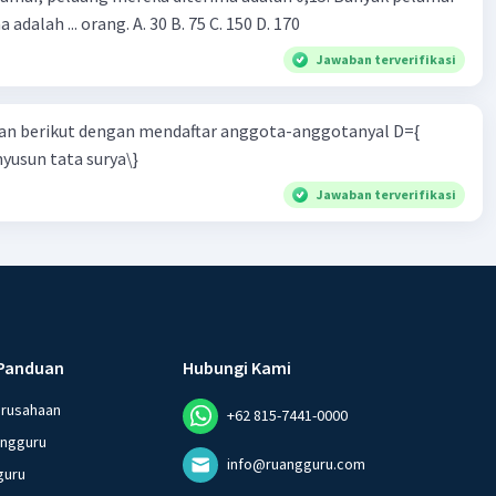
 adalah ... orang. A. 30 B. 75 C. 150 D. 170
Jawaban terverifikasi
n berikut dengan mendaftar anggota-anggotanyal D={
yusun tata surya\}
Jawaban terverifikasi
Panduan
Hubungi Kami
erusahaan
+62 815-7441-0000
angguru
info@ruangguru.com
guru