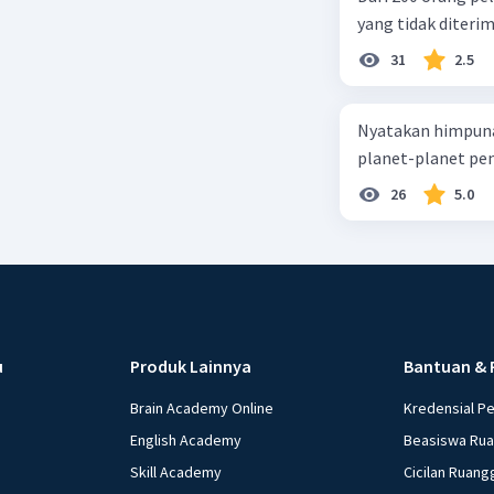
yang tidak diterima
31
2.5
Nyatakan himpuna
planet-planet pen
26
5.0
u
Produk Lainnya
Bantuan & 
Brain Academy Online
Kredensial P
English Academy
Beasiswa Ru
Skill Academy
Cicilan Ruang