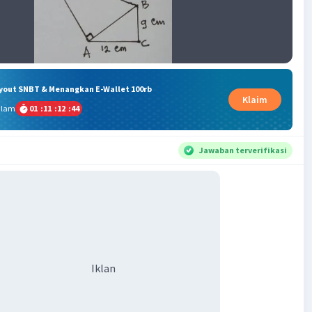
ryout SNBT & Menangkan E-Wallet 100rb
Klaim
alam
01
:
11
:
12
:
43
Jawaban terverifikasi
Iklan