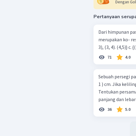
Dengan Gol
Pertanyaan serup
Dari himpunan pa
merupakan ko- respondensi satu-satu? a. {(1, 1), (2, 2), (3, 3), (4,4)} b. {(1, 2), (2,
71
4.0
Sebuah persegi pa
1 ) cm. Jika kelil
Tentukan persamaa
panjang dan lebar
36
5.0