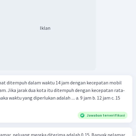
Iklan
apat ditempuh dalam waktu 14 jam dengan kecepatan mobil
jam. Jika jarak dua kota itu ditempuh dengan kecepatan rata-
 yang diperlukan adalah .... a. 9 jam b. 12 jam c. 15
Jawaban terverifikasi
lamar, peluang mereka diterima adalah 0,15. Banyak pelamar