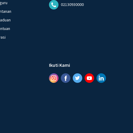
guru
02130930000
ntanan
gaduan
entuan
vasi
Ikuti Kami