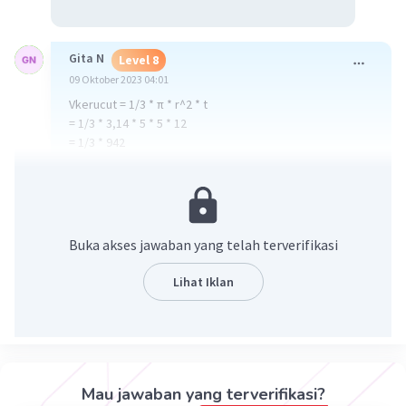
Gita N
Level 8
09 Oktober 2023 04:01
Vkerucut = 1/3 * π * r^2 * t
= 1/3 * 3,14 * 5 * 5 * 12
= 1/3 * 942
= 314 cm^3
·
0.0
(
0
)
Balas
Beri Rating
Buka akses jawaban yang telah terverifikasi
Lihat Iklan
Iklan
Mau jawaban yang terverifikasi?