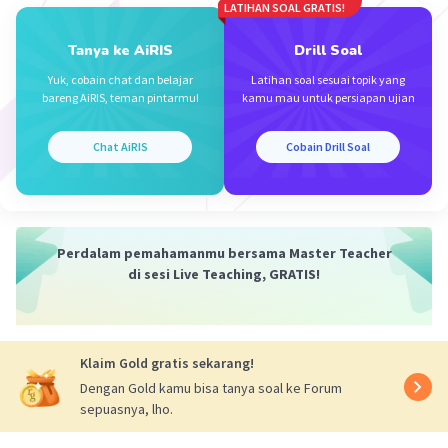
LATIHAN SOAL GRATIS!
Tanya ke AiRIS
Drill Soal
Yuk, cobain chat dan belajar
Latihan soal sesuai topik yang
bareng AiRIS, teman pintarmu!
kamu mau untuk persiapan ujian
Chat AiRIS
Cobain Drill Soal
Perdalam pemahamanmu bersama Master Teacher
di sesi Live Teaching, GRATIS!
Klaim Gold gratis sekarang!
Dengan Gold kamu bisa tanya soal ke Forum
sepuasnya, lho.