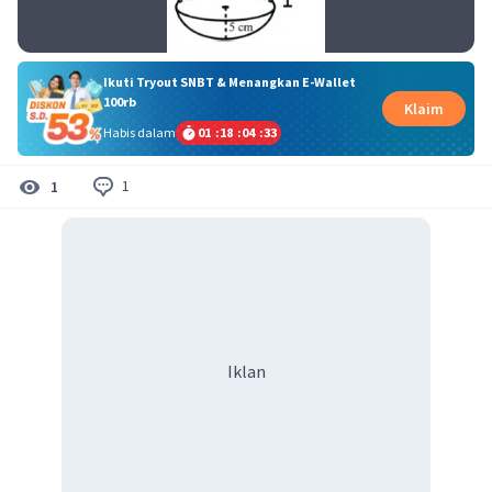
Ikuti Tryout SNBT & Menangkan E-Wallet
100rb
Klaim
Habis dalam
01
:
18
:
04
:
33
1
1
Iklan