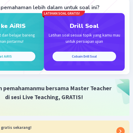
pemahaman lebih dalam untuk soal ini?
LATIHAN SOAL GRATIS!
 ke AiRIS
Drill Soal
t dan belajar bareng
Latihan soal sesuai topik yang kamu mau
man pintarmu!
untuk persiapan ujian
Iklan
at AiRIS
Cobain Drill Soal
m pemahamanmu bersama Master Teacher
di sesi Live Teaching, GRATIS!
 gratis sekarang!