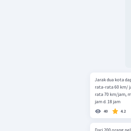
Jarak dua kota d
rata-rata 60 km/ 
rata 70 km/jam, maka waktu
jam d. 18 jam
40
4.2
Dari 200 orang pe