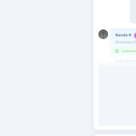
Nanda R
08 Oktober 2
Jawaban 
luas perm
d = 30 cm
r = d/2 = 
Luas perm
= 4×3,14×
= 12,56×2
= 2826 cm
Beri R