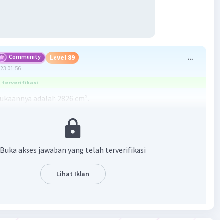
Community
Level 89
023 01:56
terverifikasi
ukaannya adalah 2826 cm².
, maka
30/2 = 15 cm.
ukaan bola = 4πr²
Buka akses jawaban yang telah terverifikasi
(15)²
25
Lihat Iklan
².
·
0.0
(
0
)
Balas
ating