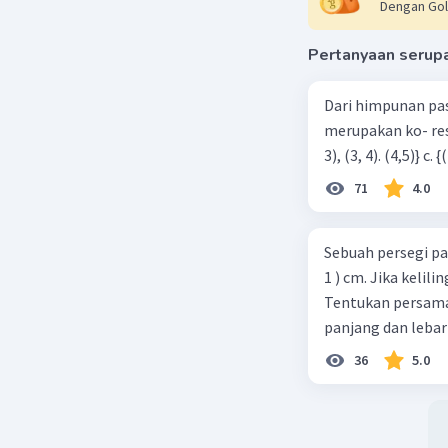
Dengan Gol
Pertanyaan serup
Dari himpunan pa
merupakan ko- respondensi satu-satu? a. {(1, 1), (2, 2), (3, 3), (4,4)} b. {(1, 2), (2,
71
4.0
Sebuah persegi pa
1 ) cm. Jika kelil
Tentukan persamaa
panjang dan lebar
36
5.0