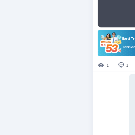
Ikuti T
Habis d
1
1