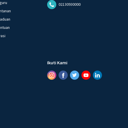
guru
02130930000
ntanan
gaduan
entuan
vasi
Ikuti Kami