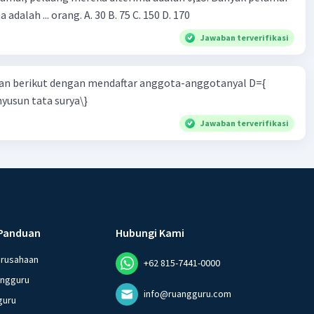
 adalah ... orang. A. 30 B. 75 C. 150 D. 170
Jawaban terverifikasi
n berikut dengan mendaftar anggota-anggotanyal D={
yusun tata surya\}
Jawaban terverifikasi
Panduan
Hubungi Kami
erusahaan
+62 815-7441-0000
angguru
info@ruangguru.com
guru