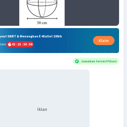
ryout SNBT & Menangkan E-Wallet 100rb
Klaim
alam
01
:
15
:
10
:
55
Jawaban terverifikasi
Iklan