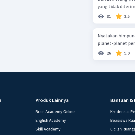
yang tidak diterima
31
2.5
Nyatakan himpuna
planet-planet pen
26
5.0
u
Produk Lainnya
Bantuan & 
Brain Academy Online
Kredensial P
English Academy
Beasiswa Ru
Skill Academy
Cicilan Ruang