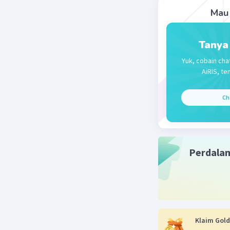
Mau 
Tanya
Yuk, cobain cha
AiRIS, te
Ch
Perdala
Klaim Gold