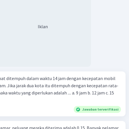
Iklan
apat ditempuh dalam waktu 14 jam dengan kecepatan mobil
jam. Jika jarak dua kota itu ditempuh dengan kecepatan rata-
 yang diperlukan adalah .... a. 9 jam b. 12 jam c. 15
Jawaban terverifikasi
lamar, peluang mereka diterima adalah 0,15. Banyak pelamar