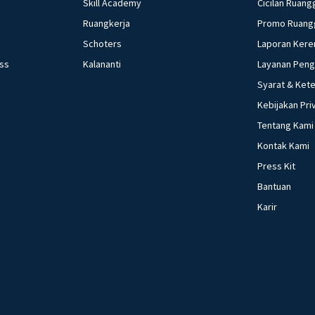
Skill Academy
Cicilan Ruang
Ruangkerja
Promo Ruang
Schoters
Laporan Kere
ess
Kalananti
Layanan Pen
Syarat & Ket
Kebijakan Pri
Tentang Kami
Kontak Kami
Press Kit
Bantuan
Karir