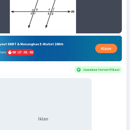
ryout SNBT & Menangkan E-Wallet 100rb
Klaim
alam
00
:
17
:
01
:
41
Jawaban terverifikasi
Iklan