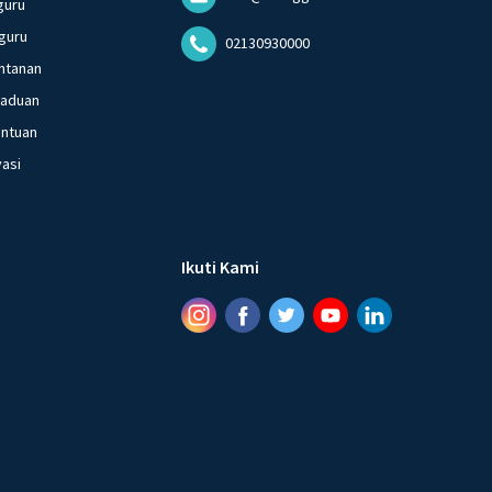
guru
guru
02130930000
ntanan
gaduan
entuan
vasi
Ikuti Kami