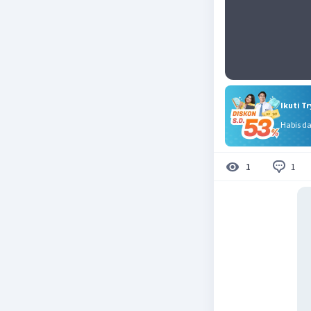
Ikuti T
Habis d
1
1