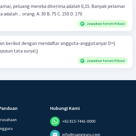
lamar, peluang mereka diterima adalah 0,15. Banyak pelamar
 adalah ... orang. A. 30 B. 75 C. 150 D. 170
Jawaban terverifikasi
n berikut dengan mendaftar anggota-anggotanyal D={
yusun tata surya\}
Jawaban terverifikasi
Panduan
Hubungi Kami
erusahaan
+62 815-7441-0000
angguru
info@ruangguru.com