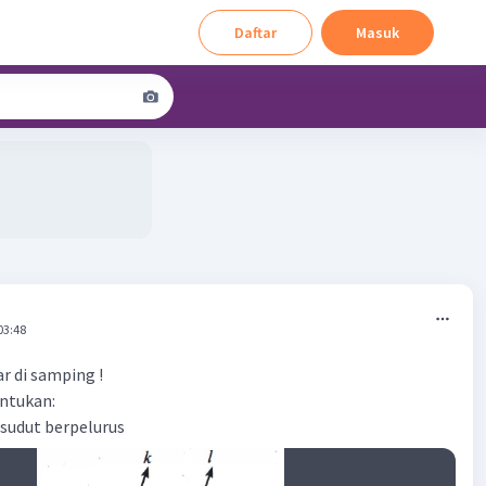
Daftar
Masuk
03:48
r di samping !
entukan:
 sudut berpelurus