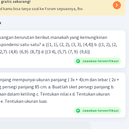
 gratis sekarang!
d kamu bisa tanya soal ke Forum sepuasnya, lho.
a
sangan berurutan berikut.manakah yang kemungkinan
3), (3, 4). (4,5)} c. {(2,7). (4,8). (6,9). (8,7)} d. {(3.4), (5,7). (7, 9). (9,6)}
Jawaban terverifikasi
njang mempunyai ukuran panjang ( 3x + 4)cm dan lebar ( 2x +
ing persegi panjang 85 cm. a. Buatlah sket persegi panjang b.
n dalam keliling c. Tentukan nilai x d. Tentukan ukuran
 e. Tentukan ukuran luas
Jawaban terverifikasi