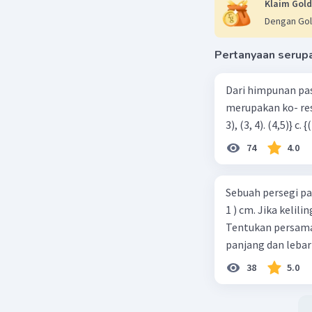
Klaim Gold
Dengan Gol
Pertanyaan serup
Dari himpunan pa
merupakan ko- respondensi satu-satu? a. {(1, 1), (2, 2), (3, 3), (4,4)} b. {(1, 2), (2,
74
4.0
Sebuah persegi pa
1 ) cm. Jika kelil
Tentukan persamaa
panjang dan lebar
38
5.0