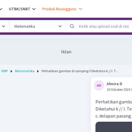
UTBK/SNBT
Produk Ruangguru
Iklan
SMP
Matematika
Perhatikan gambar di samping ! Diketahui k // l. T...
Almira D
10 Oktober 2023 
Perhatikan gamba
Diketahui k // l. T
c. delapan pasang