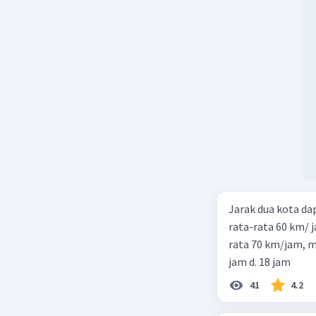
Jarak dua kota d
rata-rata 60 km/ 
rata 70 km/jam, maka waktu
jam d. 18 jam
41
4.2