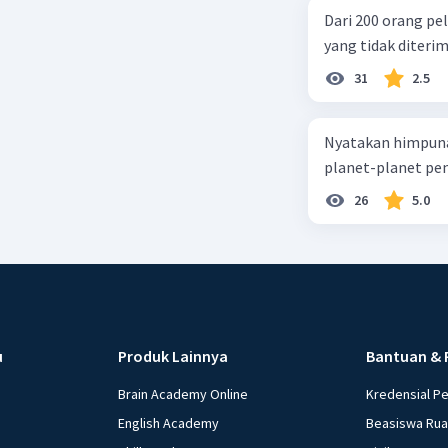
Dari 200 orang pe
yang tidak diterima
31
2.5
Nyatakan himpuna
planet-planet pen
26
5.0
u
Produk Lainnya
Bantuan & 
Brain Academy Online
Kredensial P
English Academy
Beasiswa Ru