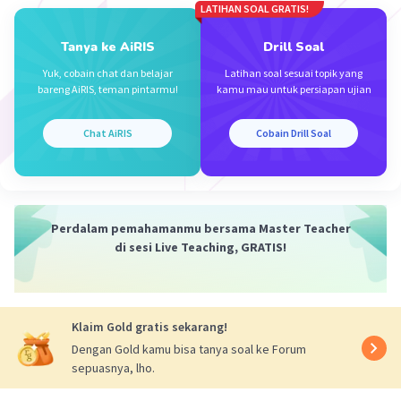
LATIHAN SOAL GRATIS!
Iklan
Tanya ke AiRIS
Drill Soal
Yuk, cobain chat dan belajar
Latihan soal sesuai topik yang
bareng AiRIS, teman pintarmu!
kamu mau untuk persiapan ujian
Chat AiRIS
Cobain Drill Soal
Perdalam pemahamanmu bersama Master Teacher
di sesi Live Teaching, GRATIS!
Klaim Gold gratis sekarang!
Dengan Gold kamu bisa tanya soal ke Forum
sepuasnya, lho.