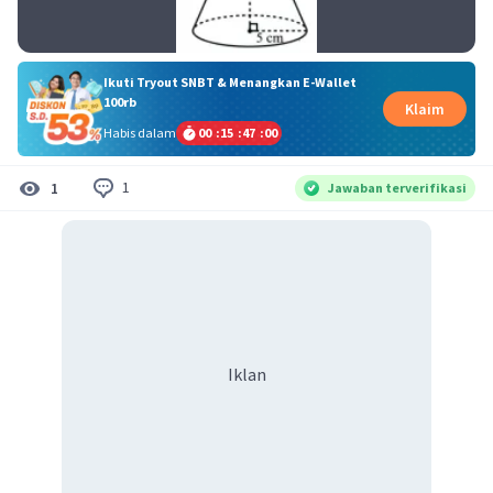
Ikuti Tryout SNBT & Menangkan E-Wallet
100rb
Klaim
Habis dalam
00
:
15
:
47
:
00
1
1
Jawaban terverifikasi
Iklan