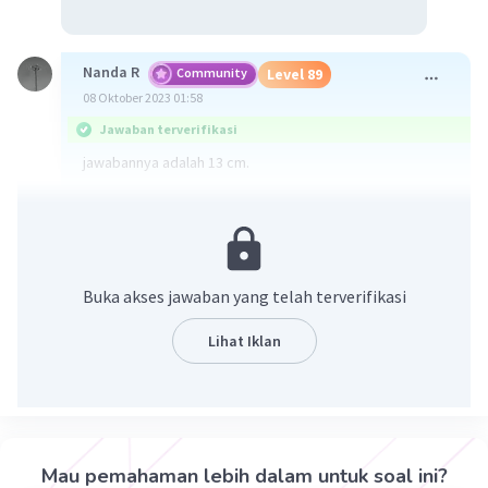
Nanda R
Community
Level 89
08 Oktober 2023 01:58
Jawaban terverifikasi
jawabannya adalah 13 cm.
garis pelukis (s) = √(t²+r²)
= √(12²+5²)
= √(144+25)
= √169
Buka akses jawaban yang telah terverifikasi
= 13 cm.
Lihat Iklan
·
0.0
(
0
)
Balas
Beri Rating
Mau pemahaman lebih dalam untuk soal ini?