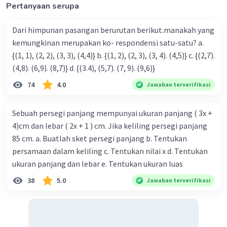
Pertanyaan serupa
Dari himpunan pasangan berurutan berikut.manakah yang
kemungkinan merupakan ko- respondensi satu-satu? a.
{(1, 1), (2, 2), (3, 3), (4,4)} b. {(1, 2), (2, 3), (3, 4). (4,5)} c. {(2,7).
(4,8). (6,9). (8,7)} d. {(3.4), (5,7). (7, 9). (9,6)}
74
4.0
Jawaban terverifikasi
Sebuah persegi panjang mempunyai ukuran panjang ( 3x +
4)cm dan lebar ( 2x + 1 ) cm. Jika keliling persegi panjang
85 cm. a. Buatlah sket persegi panjang b. Tentukan
persamaan dalam keliling c. Tentukan nilai x d. Tentukan
ukuran panjang dan lebar e. Tentukan ukuran luas
38
5.0
Jawaban terverifikasi