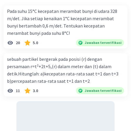
Pada suhu 15°C kecepatan merambat bunyi di udara 328
m/det. Jika setiap kenaikan 1°C kecepatan merambat
bunyi bertambah 0,6 m/det. Tentukan kecepatan
merambat bunyi pada suhu 8°C!
20
5.0
Jawaban terverifikasi
Iklan
sebuah partikel bergerak pada posisi (r) dengan
persamaan r=t²+2t+5,(r) dalam meter dan (t) dalam
detik.Hitunglah: a)kecepatan rata-rata saat t=1 dan t=3
b)percepaatan rata-rata saat t=1 dan t=2
11
3.0
Jawaban terverifikasi