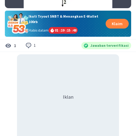
Ikuti Tryout SNBT & Menangkan E-Wallet
100rb
Klaim
Habis dalam
01
:
19
:
15
:
48
1
1
Jawaban terverifikasi
Iklan