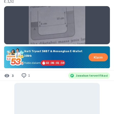
E. 2,52
Ikuti Tryout SNBT & Menangkan E-Wallet
100rb
Klaim
Habis dalam
02
:
06
:
01
:
59
1
3
Jawaban terverifikasi