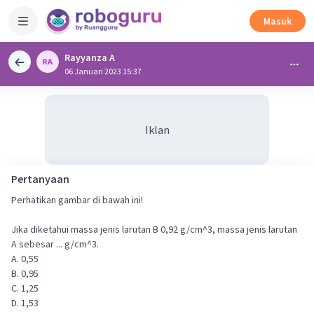
Masuk
Rayyanza A
06 Januari 2023 15:37
Iklan
Pertanyaan
Perhatikan gambar di bawah ini!
Jika diketahui massa jenis larutan B 0,92 g/cm^3, massa jenis larutan
A sebesar ... g/cm^3.
A. 0,55
B. 0,95
C. 1,25
D. 1,53