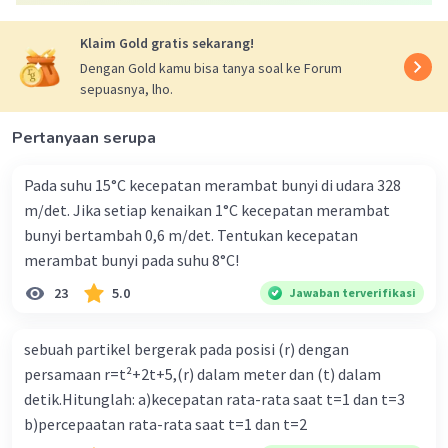
Jadi, massa jenis larutan A sebesar 1,53 g/cm³
Klaim Gold gratis sekarang!
Oleh karena itu, jawaban yang benar adalah D
Dengan Gold kamu bisa tanya soal ke Forum
sepuasnya, lho.
·
0.0
(
0
)
Balas
Beri Rating
Pertanyaan serupa
Pada suhu 15°C kecepatan merambat bunyi di udara 328
m/det. Jika setiap kenaikan 1°C kecepatan merambat
bunyi bertambah 0,6 m/det. Tentukan kecepatan
merambat bunyi pada suhu 8°C!
Iklan
23
5.0
Jawaban terverifikasi
sebuah partikel bergerak pada posisi (r) dengan
persamaan r=t²+2t+5,(r) dalam meter dan (t) dalam
detik.Hitunglah: a)kecepatan rata-rata saat t=1 dan t=3
b)percepaatan rata-rata saat t=1 dan t=2