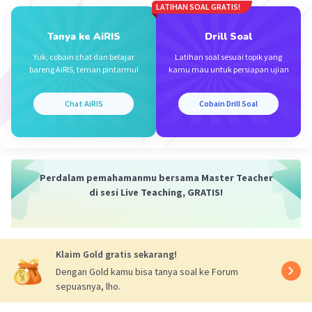
∠QSR = 180 - ∠TSR = 180° - 65° = 115°
LATIHAN SOAL GRATIS!
∠PRS = 180 - ∠TRS = 180 - 65° = 115°
Tanya ke AiRIS
Drill Soal
Jadi, ∠TPQ = 65°, ∠TSR = 65°, ∠TQP = 65°,
Yuk, cobain chat dan belajar
Latihan soal sesuai topik yang
bareng AiRIS, teman pintarmu!
kamu mau untuk persiapan ujian
∠QSR = 115°, ∠PRS = 115°.
Chat AiRIS
Cobain Drill Soal
·
2.0
(
1
)
Balas
Beri Rating
Perdalam pemahamanmu bersama Master Teacher
di sesi Live Teaching, GRATIS!
Iklan
Klaim Gold gratis sekarang!
Dengan Gold kamu bisa tanya soal ke Forum
sepuasnya, lho.