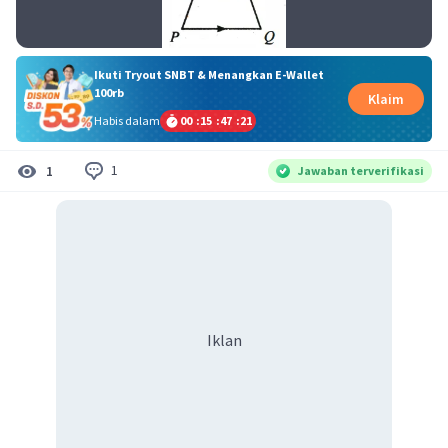
Ikuti Tryout SNBT & Menangkan E-Wallet
100rb
Klaim
Habis dalam
00
:
15
:
47
:
21
1
1
Jawaban terverifikasi
Iklan