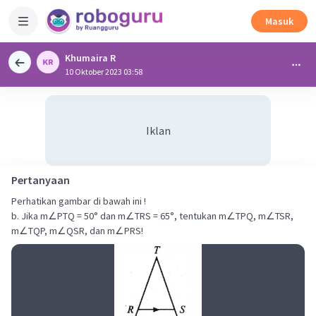
Masuk
Khumaira R
10 Oktober 2023 03:58
Iklan
Pertanyaan
Perhatikan gambar di bawah ini !
b. Jika m∠PTQ = 50° dan m∠TRS = 65°, tentukan m∠TPQ, m∠TSR,
m∠TQP, m∠QSR, dan m∠PRS!