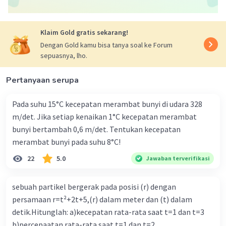
Fs = gaya sentripetal (N)
2
as = percepatan sentripetal (m/s
)
Klaim Gold gratis sekarang!
Karena keduanya sepusat, maka ω1 = ω2
Dengan Gold kamu bisa tanya soal ke Forum
sepuasnya, lho.
2
2
a1/a2 = ω
r1/ ω
r2
a1/a2 = R1/ R2
Pertanyaan serupa
a1/a2 = R1/2R1
a1 = a2/2
Pada suhu 15°C kecepatan merambat bunyi di udara 328
a2 = 2a1
m/det. Jika setiap kenaikan 1°C kecepatan merambat
bunyi bertambah 0,6 m/det. Tentukan kecepatan
Jadi jawaban yang tepat adalah B. a2 = 2a1.
merambat bunyi pada suhu 8°C!
22
5.0
Jawaban terverifikasi
·
0.0
(
0
)
Balas
Beri Rating
sebuah partikel bergerak pada posisi (r) dengan
persamaan r=t²+2t+5,(r) dalam meter dan (t) dalam
detik.Hitunglah: a)kecepatan rata-rata saat t=1 dan t=3
b)percepaatan rata-rata saat t=1 dan t=2