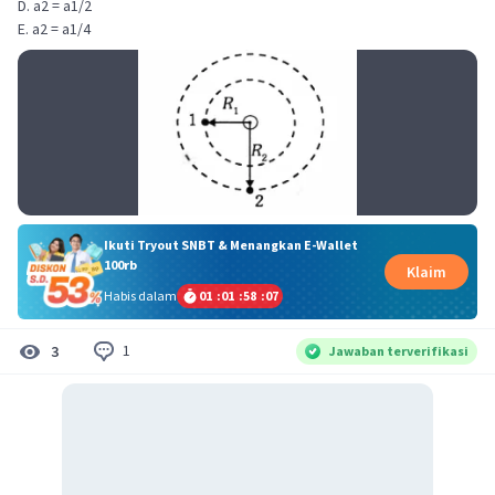
D. a2 = a1/2
E. a2 = a1/4
Ikuti Tryout SNBT & Menangkan E-Wallet
100rb
Klaim
Habis dalam
01
:
01
:
58
:
06
1
3
Jawaban terverifikasi