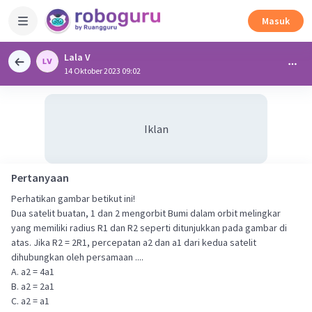
Masuk
Lala V
14 Oktober 2023 09:02
Iklan
Pertanyaan
Perhatikan gambar betikut ini!
Dua satelit buatan, 1 dan 2 mengorbit Bumi dalam orbit melingkar
yang memiliki radius R1 dan R2 seperti ditunjukkan pada gambar di
atas. Jika R2 = 2R1, percepatan a2 dan a1 dari kedua satelit
dihubungkan oleh persamaan ....
A. a2 = 4a1
B. a2 = 2a1
C. a2 = a1