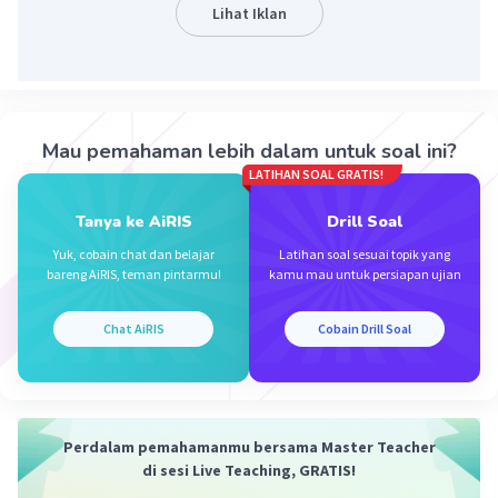
Ditanya: a1 : a2...?
Lihat Iklan
Penyelesaian:
Soal ini dapat diselesaikan dengan konsep gerak
melingkar, dimana persamaannya adalah:
ω = v/r
Mau pemahaman lebih dalam untuk soal ini?
ω = 2𝞹f
LATIHAN SOAL GRATIS!
T = 1/f
f = n/t
Tanya ke AiRIS
Drill Soal
Fs = m.as
Yuk, cobain chat dan belajar
Latihan soal sesuai topik yang
2
as = ω
r
bareng AiRIS, teman pintarmu!
kamu mau untuk persiapan ujian
dengan
ω = kecepatan sudut (rad/s)
Chat AiRIS
Cobain Drill Soal
v = kecepatan (m/s)
r = jari-jari lingkaran (m)
f = frekuensi ( Hz)
T = periode (s)
Perdalam pemahamanmu bersama Master Teacher
n = jumlah putaran
di sesi Live Teaching, GRATIS!
t = waktu (s)