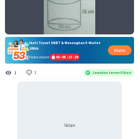
Ikuti Tryout SNBT & Menangkan E-Wallet
100rb
Klaim
Habis dalam
00
:
05
:
13
:
29
1
1
Jawaban terverifikasi
Iklan