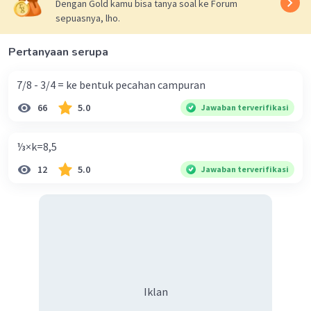
Dengan Gold kamu bisa tanya soal ke Forum
sepuasnya, lho.
Pertanyaan serupa
7/8 - 3/4 = ke bentuk pecahan campuran
66
5.0
Jawaban terverifikasi
⅓×k=8,5
12
5.0
Jawaban terverifikasi
Iklan