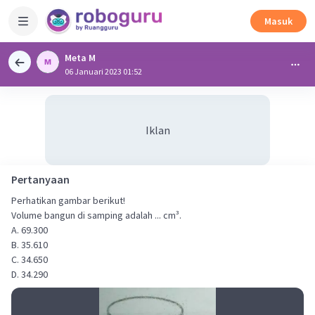
Masuk
Meta M
06 Januari 2023 01:52
Iklan
Pertanyaan
Perhatikan gambar berikut!
Volume bangun di samping adalah ... cm³.
A. 69.300
B. 35.610
C. 34.650
D. 34.290