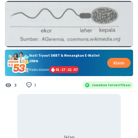
Ikuti Tryout SNBT & Menangkan E-Wallet
100rb
Klaim
Habis dalam
01
:
17
:
11
:
57
1
3
Jawaban terverifikasi
Iklan