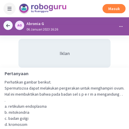
Masuk
Abronia G
06 Januari 2023 16:26
Iklan
Pertanyaan
Perhatikan gambar berikut.
Spermatozoa dapat melakukan pergerakan untuk menghampiri ovum.
Hal ini membuktikan bahwa pada badan sel s p e r m a mengandung . .
.
a. retikulum endoplasma
b. mitokondria
c. badan golgi
d. kromosom