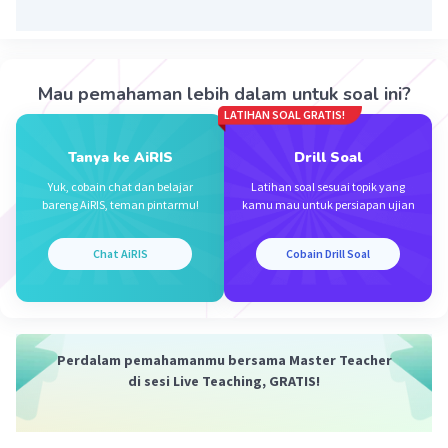
pembuahan. Berdasarkan penjelasan tersebut
dapat disimpulkan, mitokondria pada sel sperma
terletak pada pangkal ekor sel.
Mau pemahaman lebih dalam untuk soal ini?
Oleh karena itu, jawabannya adalah B.
LATIHAN SOAL GRATIS!
·
0.0
(
0
)
Balas
Beri Rating
Tanya ke AiRIS
Drill Soal
Yuk, cobain chat dan belajar
Latihan soal sesuai topik yang
bareng AiRIS, teman pintarmu!
kamu mau untuk persiapan ujian
Chat AiRIS
Cobain Drill Soal
Iklan
Perdalam pemahamanmu bersama Master Teacher
di sesi Live Teaching, GRATIS!