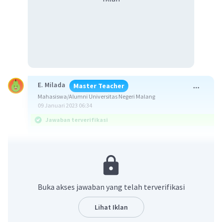
E. Milada
Master Teacher
Mahasiswa/Alumni Universitas Negeri Malang
09 Januari 2023 06:34
Jawaban terverifikasi
Jawabannya adalah B.
Sel sperma tidak memiliki organel sel lengkap
seperti pada umumnya. Mitokondria pada sel
Buka akses jawaban yang telah terverifikasi
sperma terletak pada pangkal ekor/flagela dari
sperma. Mitokondria terletak berderet dan tidak
Lihat Iklan
akan ikut melebur dengan ovum pada proses