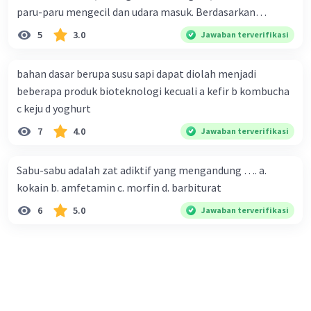
paru-paru mengecil dan udara masuk. Berdasarkan
informasi tersebut, dapat disimpulkan bahwa Rendi
5
3.0
Jawaban terverifikasi
sedang melakukan proses pernafasan....
bahan dasar berupa susu sapi dapat diolah menjadi
beberapa produk bioteknologi kecuali a kefir b kombucha
c keju d yoghurt
7
4.0
Jawaban terverifikasi
Sabu-sabu adalah zat adiktif yang mengandung …. a.
kokain b. amfetamin c. morfin d. barbiturat
6
5.0
Jawaban terverifikasi