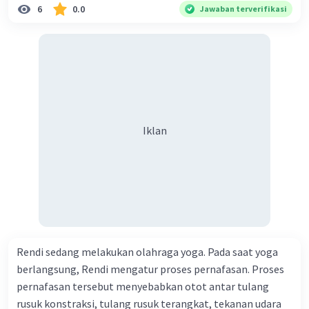
benar mengenai keturunan yang dihasilkan dari
6
0.0
Jawaban terverifikasi
persilangan terse but adalah ... A. dihasilkan sembilan
mangga buah bulat, rasa mants B. dihasilkan tiga mangga
buah lonjong, rasa asam C. dihasi lkan tiga mangga buah
bulat, rasa manis D. dihasi lkan tiga mangga buah bulat,
rasa asam
Iklan
Rendi sedang melakukan olahraga yoga. Pada saat yoga
berlangsung, Rendi mengatur proses pernafasan. Proses
pernafasan tersebut menyebabkan otot antar tulang
rusuk konstraksi, tulang rusuk terangkat, tekanan udara