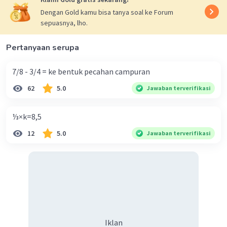
Dengan Gold kamu bisa tanya soal ke Forum
sepuasnya, lho.
Pertanyaan serupa
7/8 - 3/4 = ke bentuk pecahan campuran
62
5.0
Jawaban terverifikasi
⅓×k=8,5
12
5.0
Jawaban terverifikasi
Iklan