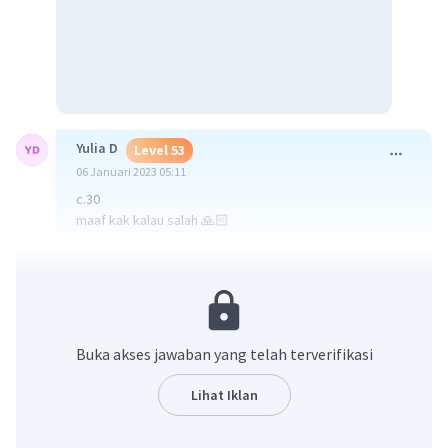
Yulia D
Level 53
06 Januari 2023 05:11
c.30
maaf kak kalau salah 🙏🏻
·
0.0
(
0
)
Balas
Beri Rating
Buka akses jawaban yang telah terverifikasi
Lihat Iklan
Iklan