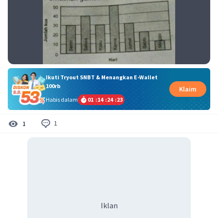
Ikuti Tryout SNBT & Menangkan E-Wallet
100rb
Klaim
Habis dalam
01
:
14
:
24
:
22
1
1
Iklan