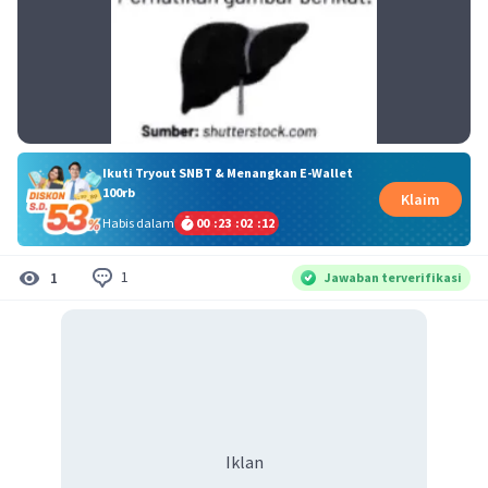
Ikuti Tryout SNBT & Menangkan E-Wallet
100rb
Klaim
Habis dalam
00
:
23
:
02
:
11
1
1
Jawaban terverifikasi
Iklan