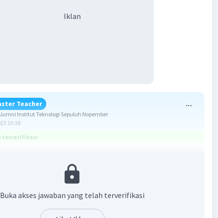
Iklan
ster Teacher
umni Institut Teknologi Sepuluh Nopember
023 10:38
terverifikasi
D. 57 1/7
Buka akses jawaban yang telah terverifikasi
s persegi