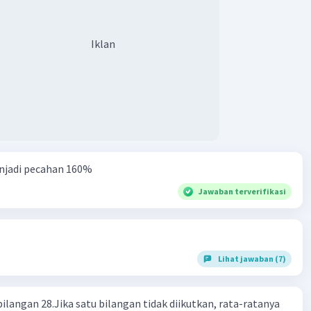
na itu, jawaban yang benar adalah D.
Iklan
·
5.0
(
1
)
Balas
ating
njadi pecahan 160%
Jawaban terverifikasi
Lihat jawaban (7)
Iklan
bilangan 28.Jika satu bilangan tidak diikutkan, rata-ratanya