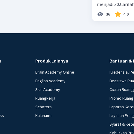
menjadi 30.Carilah
36
4.0
u
Produk Lainnya
Bantuan & 
Brain Academy Online
Kredensial P
English Academy
Beasiswa Ru
Skill Academy
Cicilan Ruang
Ruangkerja
Promo Ruang
Schoters
Laporan Kere
ess
Kalananti
Layanan Pen
Syarat & Ket
Kebijakan Pri