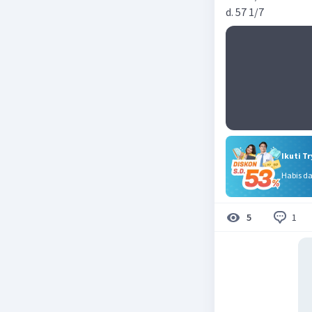
d. 57 1/7
Ikuti T
Habis d
1
5