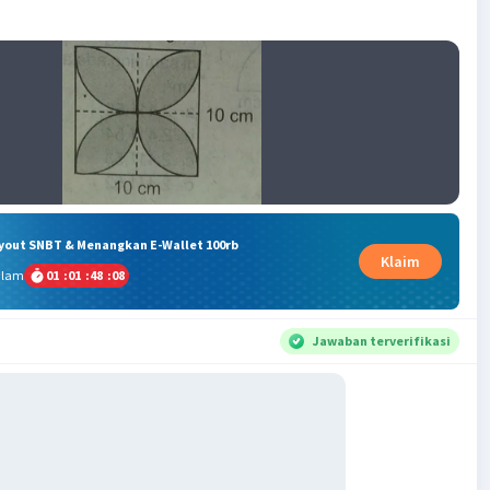
ryout SNBT & Menangkan E-Wallet 100rb
Klaim
alam
01
:
01
:
48
:
08
Jawaban terverifikasi