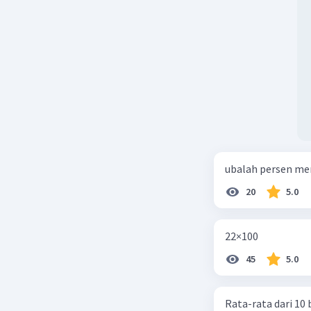
Oleh kare
Beri R
ubalah persen me
20
5.0
22×100
45
5.0
Rata-rata dari 10 