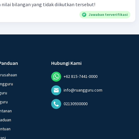
 nilai bilangan yang tidak diikutkan tersebut!
Jawaban terverifikasi
Panduan
Hubungi Kami
erusahaan
+62 815-7441-0000
angguru
info@ruangguru.com
guru
guru
02130930000
ntanan
gaduan
entuan
vasi