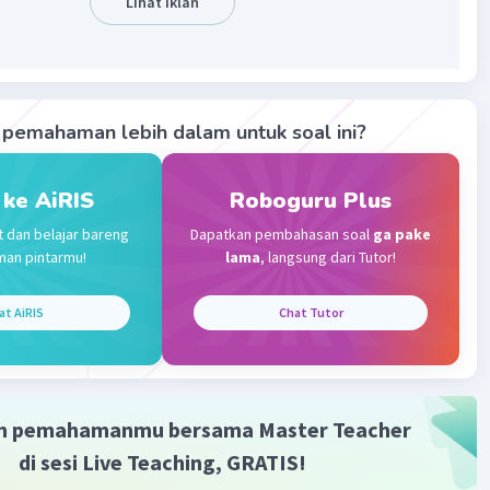
Lihat Iklan
ersegi
g sisi persegi
s lingkaran
pemahaman lebih dalam untuk soal ini?
ingkaran
 ke AiRIS
Roboguru Plus
ri lingkaran
t dan belajar bareng
Dapatkan pembahasan soal
ga pake
tau 3,14
man pintarmu!
lama
, langsung dari Tutor!
an gambar di bawah
at AiRIS
Chat Tutor
ah I adalah luas persegi dengan panjang sisi 5 cm dikurangi
rempat lingkaran dengan jari-jari 5 cm.
- (1/4) πr²
m pemahamanmu bersama Master Teacher
) - (1/4)(22/7). 5²
di sesi Live Teaching, GRATIS!
1/4).(22/7) .25