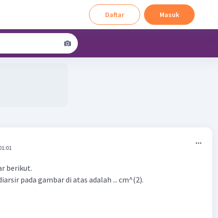
Daftar
Masuk
01:01
r berikut.
iarsir pada gambar di atas adalah ... cm^(2).