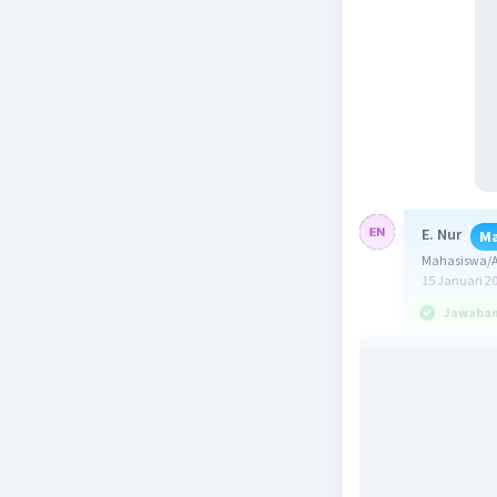
E. Nur
Ma
Mahasiswa/Al
15 Januari 2
Jawaban 
Jawaban : 
Ingat!
Rumus lua
L = s x s